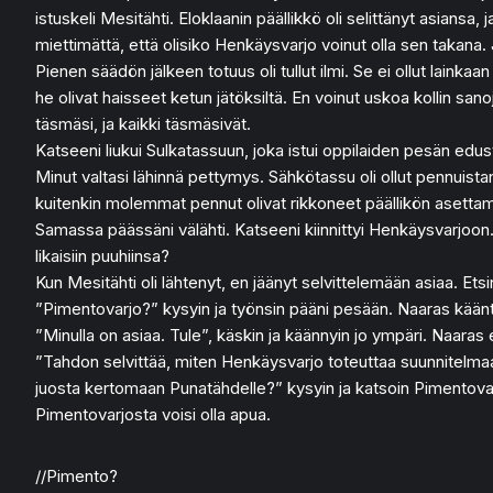
istuskeli Mesitähti. Eloklaanin päällikkö oli selittänyt asiansa,
miettimättä, että olisiko Henkäysvarjo voinut olla sen takana. 
Pienen säädön jälkeen totuus oli tullut ilmi. Se ei ollut lainkaa
he olivat haisseet ketun jätöksiltä. En voinut uskoa kollin san
täsmäsi, ja kaikki täsmäsivät.
Katseeni liukui Sulkatassuun, joka istui oppilaiden pesän edu
Minut valtasi lähinnä pettymys. Sähkötassu oli ollut pennuistani
kuitenkin molemmat pennut olivat rikkoneet päällikön asettam
Samassa päässäni välähti. Katseeni kiinnittyi Henkäysvarjoon. 
likaisiin puuhiinsa?
Kun Mesitähti oli lähtenyt, en jäänyt selvittelemään asiaa. Et
”Pimentovarjo?” kysyin ja työnsin pääni pesään. Naaras käänt
”Minulla on asiaa. Tule”, käskin ja käännyin jo ympäri. Naaras e
”Tahdon selvittää, miten Henkäysvarjo toteuttaa suunnitelmaa
juosta kertomaan Punatähdelle?” kysyin ja katsoin Pimentovarjoa
Pimentovarjosta voisi olla apua.
//Pimento?