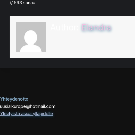
// 593 sanaa
Author:
Elandra
Yhteydenotto
uusialkurope@hotmail.com
Yksityistä asiaa ylläpidolle