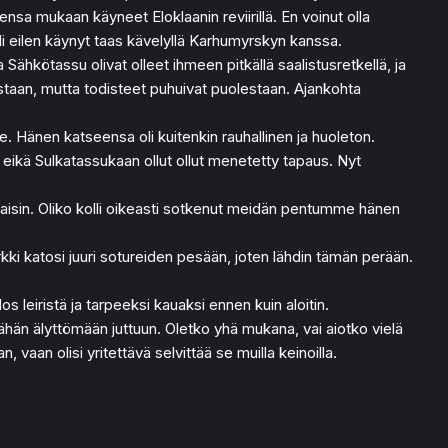
ojensa mukaan käyneet Eloklaanin reviirillä. En voinut olla
 oli eilen käynyt taas kävelyllä Karhumyrskyn kanssa.
a Sähkötassu olivat olleet ihmeen pitkällä saalistusretkellä, ja
vastaan, mutta todisteet puhuivat puolestaan. Ajankohta
. Hänen katseensa oli kuitenkin rauhallinen ja huoleton.
i, eikä Sulkatassukaan ollut ollut menetetty tapaus. Nyt
ielaisin. Oliko kolli oikeasti sotkenut meidän pentumme hänen
rkki katosi juuri sotureiden pesään, joten lähdin tämän perään.
os leiristä ja tarpeeksi kauaksi ennen kuin aloitin.
hän älyttömään juttuun. Oletko yhä mukana, vai aiotko vielä
vaan olisi yritettävä selvittää se muilla keinoilla.