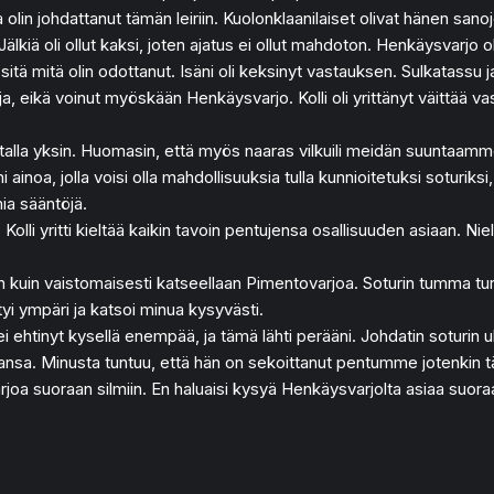
 ja olin johdattanut tämän leiriin. Kuolonklaanilaiset olivat hänen san
Jälkiä oli ollut kaksi, joten ajatus ei ollut mahdoton. Henkäysvarjo
n sitä mitä olin odottanut. Isäni oli keksinyt vastauksen. Sulkatassu j
oja, eikä voinut myöskään Henkäysvarjo. Kolli oli yrittänyt väittää 
stalla yksin. Huomasin, että myös naaras vilkuili meidän suuntaamme
 ainoa, jolla voisi olla mahdollisuuksia tulla kunnioitetuksi soturiks
ia sääntöjä.
Kolli yritti kieltää kaikin tavoin pentujensa osallisuuden asiaan. N
sin kuin vaistomaisesti katseellaan Pimentovarjoa. Soturin tumma tu
yi ympäri ja katsoi minua kysyvästi.
i ehtinyt kysellä enempää, ja tämä lähti perääni. Johdatin soturin ul
nsa. Minusta tuntuu, että hän on sekoittanut pentumme jotenkin tä
 suoraan silmiin. En haluaisi kysyä Henkäysvarjolta asiaa suoraan, 