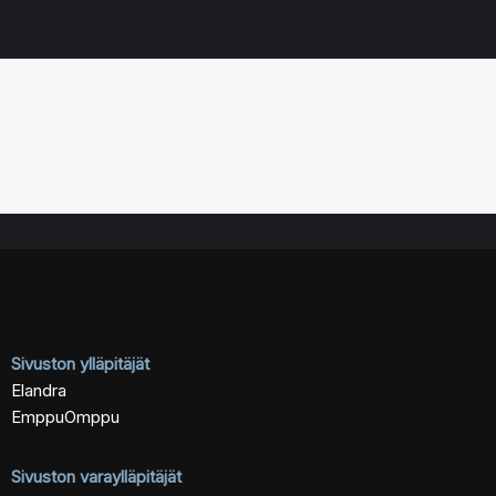
Sivuston ylläpitäjät
Elandra
EmppuOmppu
Sivuston varaylläpitäjät