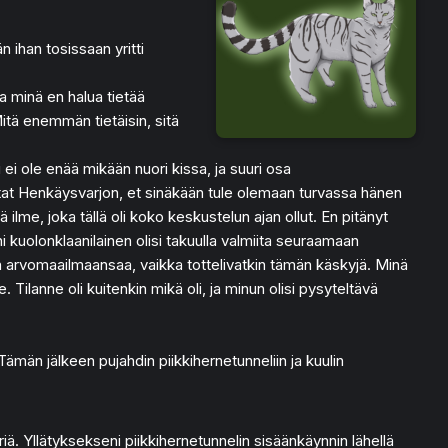
 ihan tosissaan yritti
a minä en halua tietää
itä enemmän tietäisin, sitä
 ei ole enää mikään nuori kissa, ja suuri osa
tat Henkäysvarjon, et sinäkään tule olemaan turvassa hänen
lme, joka tällä oli koko keskustelun ajan ollut. En pitänyt
ni kuolonklaanilainen olisi takuulla valmiita seuraamaan
nen arvomaailmaansaa, vaikka tottelivatkin tämän käskyjä. Minä
. Tilanne oli kuitenkin mikä oli, ja minun olisi pysyteltävä
Tämän jälkeen pujahdin piikkihernetunneliin ja kuulin
. Yllätyksekseni piikkihernetunnelin sisäänkäynnin lähellä