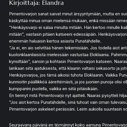
Kirjoittaja: Elandra
Pimentovarjon sanat saivat minut ärsyyntymään, mutta en suost
käskyttää minua oman mielensä mukaan, enkä missään nimess
”Henkäysvarjo ei salaa minulta mitään. Hän kertoo minulle kaik
mitään”, vastasin pitäen katseeni edessäpäin. Henkäysvarjon s
enemmän haluaisin kertoa asiasta Punatähdelle.
”Ja ei, en aio selvittää hänen tekemisiään. Jos todella aiot an
kuolonklaanilaisista mielessään vastustaa Eloklaania. Pahim
kynsiltään”, sanoin ja kohtasin Pimentovarjon katseen. Naaras 
lainkaan siitä ajatuksesta, että klaanin valtaisi sekasorto ja j
Henkäysvarjoa, jos tämä aikoisi tuhota Eloklaanin. Vaikka Puna
kunnioitin päällikköä äärettömästi, ja jos juonien punoja olisi o
kumppanini puolella, vaikka en siitä pitäisikään.
En tiennyt mitä Pimentovarjo nyt ajatteli. Naaras pysytteli hil
”Jos aiot kertoa Punatähdelle, sinä tuhoat vain oman tulevaisuu
Pimentovarjon askeleet perässäni. Leirin aukiolla suuntasin so
Seuraavana päivänä en törmännyt koko aamuna Pimentovarjoon. 