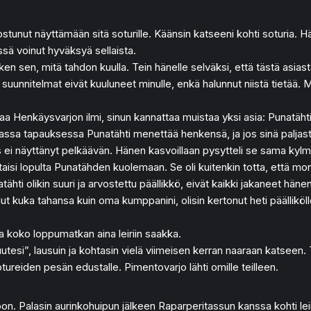
unut näyttämään sitä soturille. Käänsin katseeni kohti soturia. Hän
ä voinut hyväksyä sellaista.
en sen, mitä tahdon kuulla. Tein hänelle selväksi, että tästä asiast
uunnitelmat eivät kuuluneet minulle, enkä halunnut niistä tietää. M
taa Henkäysvarjon ilmi, sinun kannattaa muistaa yksi asia: Punatähti
massa tapauksessa Punatähti menettää henkensä, ja jos sinä paljas
ei näyttänyt pelkäävän. Hänen kasvoillaan pysytteli se sama kylmä i
ohtaisi lopulta Punatähden kuolemaan. Se oli kuitenkin totta, että mo
tähti olikin suuri ja arvostettu päällikkö, eivät kaikki jakaneet hä
llut kuka tahansa kuin oma kumppanini, olisin kertonut heti päällikölle
jaa koko loppumatkan aina leiriin saakka.
tesi”, lausuin ja kohtasin vielä viimeisen kerran naaraan katseen. 
tureiden pesän edustalle. Pimentovarjo lähti omille teilleen.
Palasin aurinkohuipun jälkeen Raparperitassun kanssa kohti leiriä