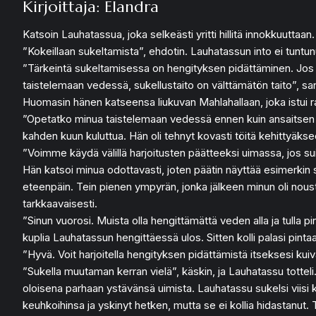
Kirjoittaja: Elandra
Katsoin Lauhatassua, joka selkeästi yritti hillitä innokkuuttaa
”Kokeillaan sukeltamista”, ehdotin. Lauhatassun into ei tuntunu
”Tärkeintä sukeltamisessa on hengityksen pidättäminen. Jos h
taistelemaan vedessä, sukellustaito on välttämätön taito”, sano
Huomasin hänen katseensa liukuvan Mahlahallaan, joka istui ra
”Opetatko minua taistelemaan vedessä ennen kuin ansaitsen so
kahden kuun kuluttua. Hän oli tehnyt kovasti töitä kehittyäkse
”Voimme käydä välillä harjoitusten päätteeksi uimassa, jos suin
Hän katsoi minua odottavasti, joten päätin näyttää esimerkin 
eteenpäin. Tein pienen ympyrän, jonka jälkeen minun oli nous
tarkkaavaisesti.
”Sinun vuorosi. Muista olla hengittämättä veden alla ja tulla p
kuplia Lauhatassun hengittäessä ulos. Sitten kolli palasi pinta
”Hyvä. Voit harjoitella hengityksen pidättämistä itseksesi kuival
”Sukella muutaman kerran vielä”, käskin, ja Lauhatassu totteli. 
oloisena parhaan ystävänsä uimista. Lauhatassu sukelsi viisi 
keuhkoihinsa ja yskinyt hetken, mutta se ei kollia hidastanut. 