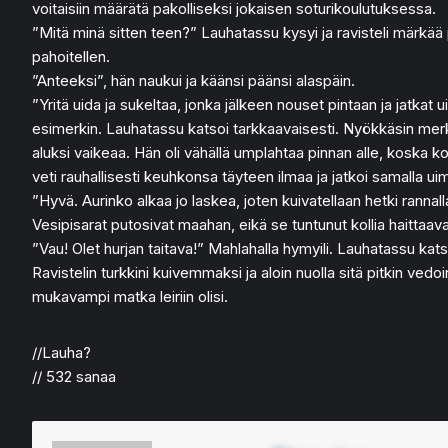
voitaisiin määrätä pakolliseksi jokaisen soturikoulutuksessa.
”Mitä minä sitten teen?” Lauhatassu kysyi ja ravisteli märkää 
pahoitellen.
”Anteeksi”, hän naukui ja käänsi päänsi alaspäin.
”Yritä uida ja sukeltaa, jonka jälkeen nouset pintaan ja jatkat
esimerkin. Lauhatassu katsoi tarkkaavaisesti. Nyökkäsin merkiks
aluksi vaikeaa. Hän oli vähällä umplahtaa pinnan alle, koska koll
veti rauhallisesti keuhkonsa täyteen ilmaa ja jatkoi samalla uim
”Hyvä. Aurinko alkaa jo laskea, joten kuivatellaan hetki rannalla
Vesipisarat putosivat maahan, eikä se tuntunut kollia haittaav
”Vau! Olet hurjan taitava!” Mahlahalla hymyili. Lauhatassu ka
Ravistelin turkkini kuivemmaksi ja aloin nuolla sitä pitkin ve
mukavampi matka leiriin olisi.
//Lauha?
// 532 sanaa