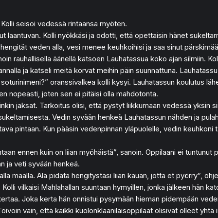
n. Kolli seisoi vedessä rintaansa myöten.
t laantuvan. Kolli nyökkäsi ja odotti, että opettaisin hänet sukelta
engität veden alla, vesi menee keuhkoihisi ja saa sinut pärskimää
in rauhallisella äänellä katsoen Lauhatassua koko ajan silmiin. Koll
nnalla ja katseli meitä korvat meihin päin suunnattuna. Lauhatassu
turinimeni?” oranssivalkea kolli kysyi. Lauhatassun koulutus lähe
en nopeasti, joten sen ei pitäisi olla mahdotonta.
kin jaksat. Tarkoitus olisi, että pystyt liikkumaan vedessä yksin si
sukeltamisesta. Vedin syvään henkeä Lauhatassun nähden ja pulahdin
tava pintaan. Kun pääsin vedenpinnan yläpuolelle, vedin keuhkoni t
intaan ennen kuin on liian myöhäistä”, sanoin. Oppilaani ei tuntunut 
an ja veti syvään henkeä.
la maalla. Älä pidätä hengitystäsi liian kauan, jotta et pyörry”, ohje
Kolli vilkaisi Mahlahallan suuntaan hymyillen, jonka jälkeen hän kat
kertaa. Joka kerta hän onnistui pysymään hieman pidempään veden al
Toivoin vain, että kaikki kuolonklaanilaisoppilaat olisivat olleet yh