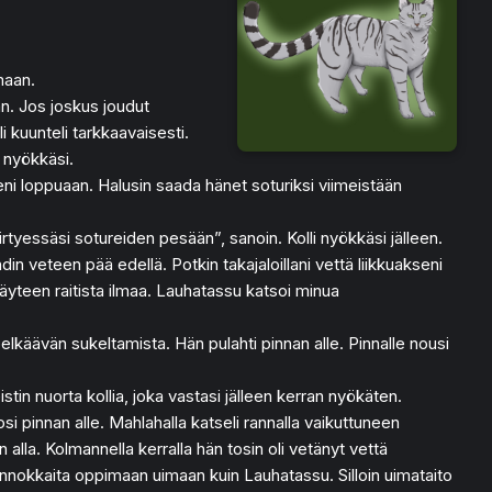
maan.
n. Jos joskus joudut
i kuunteli tarkkaavaisesti.
 nyökkäsi.
ni loppuaan. Halusin saada hänet soturiksi viimeistään
irtyessäsi sotureiden pesään”, sanoin. Kolli nyökkäsi jälleen.
 veteen pää edellä. Potkin takajaloillani vettä liikkuakseni
äyteen raitista ilmaa. Lauhatassu katsoi minua
pelkäävän sukeltamista. Hän pulahti pinnan alle. Pinnalle nousi
istin nuorta kollia, joka vastasi jälleen kerran nyökäten.
osi pinnan alle. Mahlahalla katseli rannalla vaikuttuneen
la. Kolmannella kerralla hän tosin oli vetänyt vettä
tä innokkaita oppimaan uimaan kuin Lauhatassu. Silloin uimataito