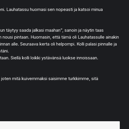
lleni. Lauhatassu huomasi sen nopeasti ja katsoi minua
inun täytyy saada jalkasi maahan”, sanoin ja näytin taas
hän nousi pintaan. Huomasin, että tämä oli Lauhatassulle ainakin
nnan alle. Seuraava kerta oli helpompi. Kolli palasi pinnalle ja
täni.
ntaan. Siellä kolli loikki ystävänsä luokse innoissaan.
en, joten mitä kuivemmaksi saisimme turkkimme, sitä