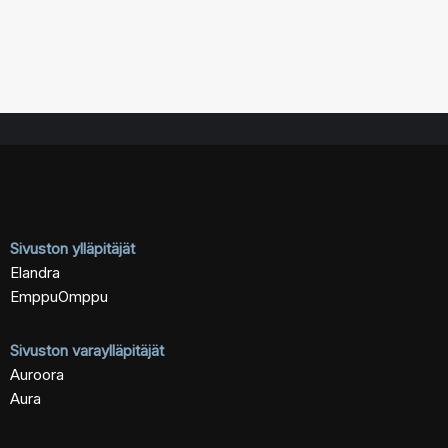
Sivuston ylläpitäjät
Elandra
EmppuOmppu
Sivuston varaylläpitäjät
Auroora
Aura