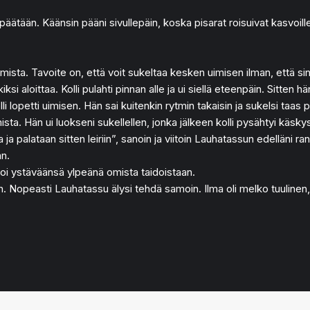
päätään. Käänsin pääni sivullepäin, koska pisarat roisuivat kasvoi
 uimista. Tavoite on, että voit sukeltaa kesken uimisen ilman, että s
i aloittaa. Kolli pulahti pinnan alle ja ui siellä eteenpäin. Sitten 
i lopetti uimisen. Hän sai kuitenkin rytmin takaisin ja sukelsi taas pi
ista. Hän ui luokseni sukellellen, jonka jälkeen kolli pysähtyi käskys
 ja palataan sitten leiriin”, sanoin ja viitoin Lauhatassun edelläni ra
an.
tsoi ystäväänsä ylpeänä omista taidoistaan.
doin. Nopeasti Lauhatassu älysi tehdä samoin. Ilma oli melko tuulin