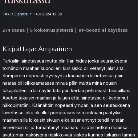
Tekijä
Elandra
14.9.2024 13:38
274 sanaa | 6 kokemuspistettä | KP-boosti ei käytössä
Kirjoittaja: Ampiainen
Tarkailin lainetassua mutta olin liian hidas jonka seurauksena
tömähdin maahan kuonolleni kun sisko oli vetänyt jalat alta.
Kompuroin nopeasti pystyyn ja käänähdin lainetassua päin
naaras oli loikkaamaassa minua päin mutta minä nousin
takajaloilleni ja läimäytin tätä pari kertaa pehmeästi tassuillani.
Asetun takaisin maahan ja tajuan että lainetassu oli kadonnut
näköpiiristäni. Käänähdin nopeasti ympäri ja sen seurauksena
lainetassu joka oli ollut pomppaamassa niskaani päätyikin
maahan sillä loikaisin sivuun eikä sisar ehtinyt tehdä mitään
ennenkuin oli jo tömähtänyt maahan. Tuijotin hetken maassa
avuttoman näköisenä räpikköivää siskoa kunnes loikaisin tämän