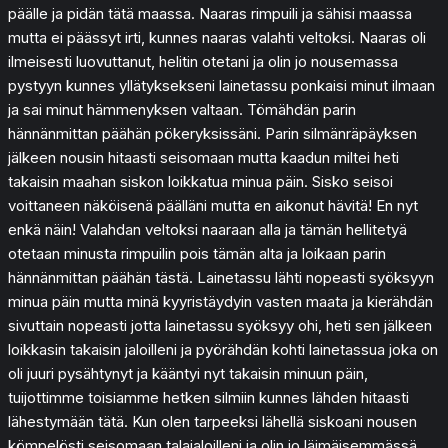
päälle ja pidän tätä maassa. Naaras rimpuili ja sähisi maassa
mutta ei päässyt irti, kunnes naaras valahti veltoksi. Naaras oli
ilmeisesti luovuttanut, helitin otetani ja olin jo nousemassa
pystyyn kunnes yllätyksekseni lainetassu ponkaisi minut ilmaan
ja sai minut hämmenyksen valtaan. Tömähdän parin
hännänmittan päähän pökeryksissäni. Parin silmänräpäyksen
jälkeen nousin hitaasti seisomaan mutta kaadun miltei heti
takaisin maahan siskon loikkatua minua päin. Sisko seisoi
voittaneen näköisenä päälläni mutta en aikonut hävitä! En nyt
enkä näin! Valahdan veltoksi naaraan alla ja tämän hellitetyä
otetaan minusta rimpuilin pois tämän alta ja loikaan parin
hännänmittan päähän tästä. Lainetassu lähti nopeasti syöksyyn
minua päin mutta minä kyyristäydyin vasten maata ja kierähdän
sivuttain nopeasti jotta lainetassu syöksyy ohi, heti sen jälkeen
loikkasin takaisin jaloilleni ja pyörähdän kohti lainetassua joka on
oli juuri pysähtynyt ja kääntyi nyt takaisin minuun päin,
tuijottimme toisiamme hetken silmiin kunnes lähden hitaasti
lähestymään tätä. Kun olen tarpeeksi lähellä siskoani nousen
kömpelösti seisomaan talajaloilleni ja olin jo läimäisemmässä