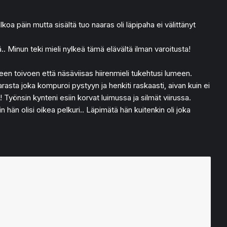
 ulkoa päin mutta sisältä tuo naaras oli läpipaha ei välittänyt
.. Minun teki mieli nylkeä tämä elävältä ilman varoitusta!
meen toivoen että näsäviisas hiirenmieli tukehtusi lumeen.
arasta joka kompuroi pystyyn ja henkiti raskaasti, aivan kuin ei
yönsin kynteni esiin korvat luimussa ja silmät viirussa.
 hän olisi oikea pelkuri.. Läpimätä hän kuitenkin oli joka