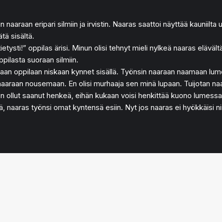
in naaraan eripari silmiin ja irvistin. Naaras saattoi näyttää kauniilta
tä sisältä.
ysti!” oppilas ärisi. Minun olisi tehnyt mieli nylkeä naaras elävältä
ppilasta suoraan silmiin.
 loikaan oppilaan niskaan kynnet sisällä. Työnsin naaraan naamaan lu
tin naaraan nousemaan. En olisi murhaaja sen minä lupaan. Tuijotan na
llut saanut henkeä, eihän kukaan voisi henkittää kuono lumessa! T
naaras työnsi omat kyntensä esiin. Nyt jos naaras ei hyökkäisi niin