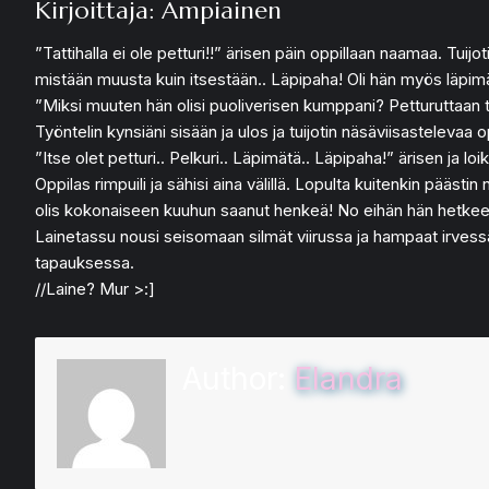
Kirjoittaja: Ampiainen
”Tattihalla ei ole petturi!!” ärisen päin oppillaan naamaa. Tuijot
mistään muusta kuin itsestään.. Läpipaha! Oli hän myös läpimä
”Miksi muuten hän olisi puoliverisen kumppani? Petturuttaan tiet
Työntelin kynsiäni sisään ja ulos ja tuijotin näsäviisastelevaa o
”Itse olet petturi.. Pelkuri.. Läpimätä.. Läpipaha!” ärisen ja
Oppilas rimpuili ja sähisi aina välillä. Lopulta kuitenkin pääs
olis kokonaiseen kuuhun saanut henkeä! No eihän hän hetkeen o
Lainetassu nousi seisomaan silmät viirussa ja hampaat irvessä, 
tapauksessa.
//Laine? Mur >:]
Author:
Elandra