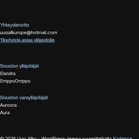
Yhteydenotto
uusialkurope@hotmail.com
Yksityistä asiaa ylläpidolle
Sivuston ylläpitäjät
Elandra
EmppuOmppu
Sivuston varaylläpitäjät
Auroora
Aura
© 2026 Uusi Alku - WordPress-teema suunnittelijalta
Kadence