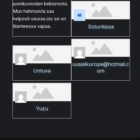
juonikuvioiden keksimistä.
Mun hahmoista saa
helposti seuraa jos se on
tilanteessa vapaa.
Soturikissa
uusialkurope@hotmail.c
Untuva
om
Yuzu