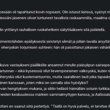
esään oli tapahtunut kovin nopeasti. Olin istunut leirissä, syönyt mu
ssäni jäseneni olivat tuntuneet tavallista raskaammilta, maailma o
in yrittänyt rauhallisen ruokahetkeni säilyttääkseni sitä pidätellä.
 Pimentotähden epäilyksestä siristetyt silmät ja jollain tavalla ärs
ryskän torjumisen suhteen: hän oli passittanut jokaisen vähänkin oi
i kuiva vastaukseni päällikölle ansainnut minulle pääsylipun sairasp
tartunnan – eikä kyseessä ollut lievempioireinen valkoyskä, kuten
i viheryskä ollut kuolemantuomio, mutta vaarallinen tauti joka tapa
hänen kanssaan, joten miksi en samalla olisi hyödyksi?
van hengityksen mukana, ja silitin hellästi hännälläni soturin turkkia.
tuneiden keskuudessa märkien sammalmyttyjen kanssa, ja Aaltosalama
tani en saanut siitä peitettyä. ”Täällä on hyvä palvelu, ei tarvits