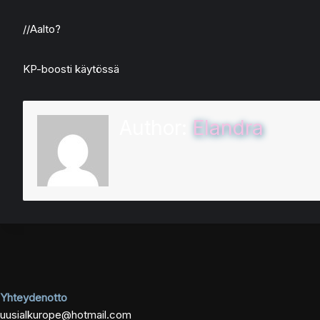
//Aalto?
KP-boosti käytössä
Author:
Elandra
Yhteydenotto
uusialkurope@hotmail.com