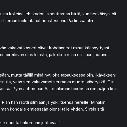
ina kolleina lehtikadon laihduttamaa hiirtä, kun henkäisyni oli
li hieman keikahtanut noustessani. Partiossa olin
yttävän vakavat kasvot olivat kohdanneet minut käännyttyäni
reilevan ulos leiristä, ja kaiketi minä olin juuri joutunut
esään, mutta täällä minä nyt joka tapauksessa olin. Ikäväkseni
 minulla, vaan sen vakavampi seuraava muoto, viheryskä. Olin
uksessa. Pyrin auttamaan Aaltosalaman hoidossa niin paljon kuin
 Pian hän raotti silmiään ja yski itsensä hereille. Minäkin
n kohdalle ehtiessään ojensi tälle yhden. Siirsin sitä
e itse nousta hakemaan juotavaa.”