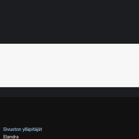
Sivuston ylläpitäjät
Elandra