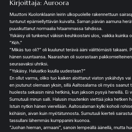
Kirjoittaja: Auroora
Muuttoni Kuolonklaanin leirin ulkopuolelle rakennettuun sairasp
tuntunut epämiellyttävän kuivalta. Saman päivän aamuna heräte
puuskuttanut normaalia hitaammassa tahdissa.
Yskäisy oli tunkenut väkisin keuhkoistani ulos, vaikka kuinka ol
”Köh.”
”Mikäs tuo oli?” oli kuulunut terävä ääni välittömästi takaani.
hänen suuntaansa. Naarashan oli suorastaan pakkomielteinen vihe
seuraavaksi uhriksi.
”Yskäisy. Haluatko kuulla uudestaan?”
En ollut varma, oliko tuo kaiken aloittanut viaton yskähdys va
en joutunut olemaan yksin, sillä Aaltosalama oli myös saanut 
huolesta sekaisin niinä hetkinä, kun jaksoin pysyä hereillä. E
Sumutuuli minun salli. Halusin muutenkin viettää joka hetken 
Istuin nytkin hänen vierellään. Aaltosalaman kylki kohoili rohise
köhäisin, aivan kuin myötätunnosta. Sumutuuli kierteli sairas
tassullani lähemmäs kumppanini kuonoa.
”Juohan hieman, armaani”, sanoin lempeällä äänellä, mutta huol