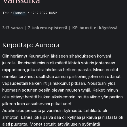
Tekijä
Elandra
12.12.2022 10:52
313 sanaa | 7 kokemuspistettä | KP-boosti ei käytössä
Kirjoittaja: Auroora
Olin herännyt Kuuraturkin äkäiseen sihahdukseen korvani
juurella. Ilmeisesti minun oli määrä lähteä soturin johtamaan
rajapartioon, joka olisi lähdössä hetken päästä. Minun ei ollut
onneksi tarvinnut osallistua aamun partioihin, joten olin ottanut
vapaudestani kaiken irti ja nukkunut pitkään. Noustuani ylös
huomasin soturien pesän olevan muuten tyhjä. Kaiketi minun
olisi pitänyt herätä hiukan aikaisemmin, mutta viime yön partion
jälkeen koin ansaitsevani pitkät unet.
Astelin ulos pesästä ja värähdin kylmästä. Lehtikato oli
armoton. Lähes joka päivä sää oli kylmää ja karua ja riistasta oli
alati puutetta. Monet soturit jättivät usein syömättä