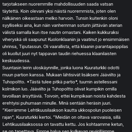
tarjotakseen nuoremmille mahdollisuuden saada vatsan
täytettä. Koin olevani yksi näistä nuoremmista, joten olen
nälkäinen oikeastaan melko harvoin. Tunsin kuitenkin oloni
syylliseksi aina, kun näin vanhemman soturin jättävän aterian
välistä samalla kun itse nautin omastani. Kaiken kukkuraksi
viheryskä oli saapunut Kuolonklaaniin ja vaatinut jo ensimmäisen
uhrinsa, Tiputassun. Oli vaarallista, että klaanin parantajaoppilas
oli kuollut juuri nyt tappavan taudin riehuessa klaanilaisten
keskuudessa.
Suuntasin leirin uloskäynnille, jonka luona Kuuraturkki odotti
muun partion kanssa. Mukaan lähtisivät lisäkseni Jääviilto ja
Tuhopoltto. *Tästä tulee pitkä partio*, tuumin astellessani
kolmikon luo. Jääviilto ja Tuhopoltto olivat kumpikin omilla
tavoillaan ärsyttäviä. Toivoin, ettei kumpikaan noista kahdesta
erehtyisi puhumaan minulle. Minä sentään heräsin juuri.
”Kierrämme Lehtikuusilaakson kautta ukkospolun puoleisen
rajan”, Kuuraturkki kertoi. ”Meidän on oltava varovaisia, sillä
Lehtikuusilaaksossa on tavattu kettu. Jos kohtaamme ketun,
se on tapettava. Emme halua sen kulkevan reviirillämme