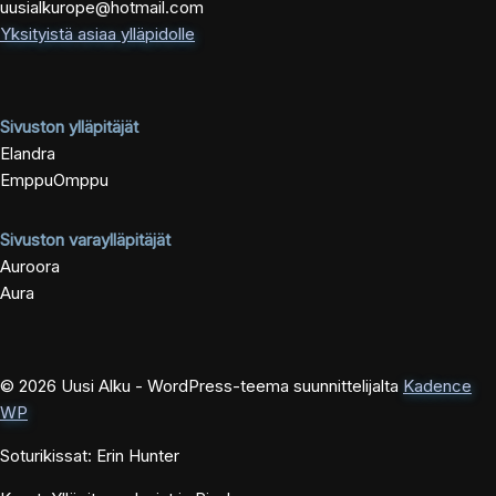
uusialkurope@hotmail.com
Yksityistä asiaa ylläpidolle
Sivuston ylläpitäjät
Elandra
EmppuOmppu
Sivuston varaylläpitäjät
Auroora
Aura
© 2026 Uusi Alku - WordPress-teema suunnittelijalta
Kadence
WP
Soturikissat: Erin Hunter