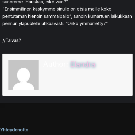
sanomme. Hauskaa, eikö vain?”
”Ensimmäinen käskymme sinulle on etsiä meille koko
pentutarhan hienoin sammalpallo”, sanoin kumartuen laikukkaan
pennun yläpuolelle uhkaavasti. ”Onko ymmärretty?”
//Taivas?
Author:
Elandra
Yhteydenotto