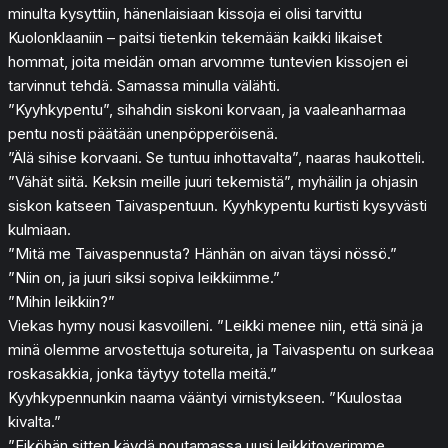
minulta kysyttiin, hänenlaisiaan kissoja ei olisi tarvittu
Kuolonklaaniin – paitsi tietenkin tekemään kaikki likaiset
hommat, joita meidän oman arvomme tuntevien kissojen ei
tarvinnut tehdä. Samassa minulla välähti.
”Kyyhkypentu”, sihahdin siskoni korvaan, ja vaaleanharmaa
pentu nosti päätään unenpöpperöisenä.
”Älä sihise korvaani. Se tuntuu inhottavalta”, naaras haukotteli.
”Vähät siitä. Keksin meille juuri tekemistä”, myhäilin ja ohjasin
siskon katseen Taivaspentuun. Kyyhkypentu kurtisti kysyvästi
kulmiaan.
”Mitä me Taivaspennusta? Hänhän on aivan täysi nössö.”
”Niin on, ja juuri siksi sopiva leikkiimme.”
”Mihin leikkiin?”
Viekas hymy nousi kasvoilleni. ”Leikki menee niin, että sinä ja
minä olemme arvostettuja sotureita, ja Taivaspentu on surkeaa
roskasakkia, jonka täytyy totella meitä.”
Kyyhkypennunkin naama vääntyi virnistykseen. ”Kuulostaa
kivalta.”
”Eiköhän sitten käydä noutamassa uusi leikkitoverimme