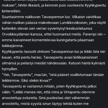
mukaan”, hihitin ilkeästi, ja kömmin pois vuoteesta Kyyhkypentu
kintereilläni.
Suuntasimme nukkuvan Taivaspennun luo. Vilkaisin vaivihkaa
vähän matkan päässä makoilevaan Lumikkoviikseen, joka näytti
kuitenkin olevan sen verran syventynyt keskusteluunsa
Orvokkisydämen kanssa, ettei huomannut meitä. Parempi niin –
emme kaivanneet komentelevaa kuningatarta pilaamaan
leikkejämme.
Kyyhkypentu tassutti ohitseni Taivaspennun luo ja tökki tätä niin
kauan, että pentu heräsi. Taivaspentu avasi kirkkaansiniset
silmänsä ja pelästyi meidät nähdessään. Katsoin häntä kylmästi
hymyillen.
”Hei, Taivaspentu”, mau’uin, ”sinä pääset osallistumaan tänään
leikkiimme. Eikö olekin kivaa?”
Taivaspentu ei vastannut mitään, joten Kyyhkypentu jatkoi
väliin: ”Leikki menee niin, että minä ja Virtapentu olemme
arvostettuja sotureita. Sinä puolestasi olet vähemmän
arvostettu, mistä syystä sinun täytyy tehdä kuten me