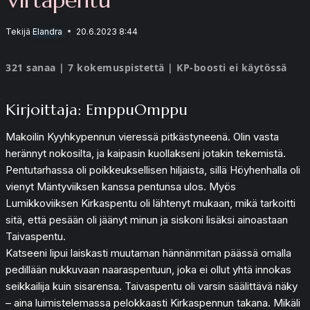
Tekijä
Elandra
20.6.2023 8:44
321 sanaa | 7 kokemuspistettä | KP-boosti ei käytössä
Kirjoittaja: EmppuOmppu
Makoilin Kyyhkypennun vieressä pitkästyneenä. Olin vasta
herännyt nokosilta, ja kaipasin kuollakseni jotakin tekemistä.
Pentutarhassa oli poikkeuksellisen hiljaista, sillä Höyhenhalla oli
vienyt Mäntyviiksen kanssa pentunsa ulos. Myös
Lumikkoviiksen Kirkaspentu oli lähtenyt mukaan, mikä tarkoitti
sitä, että pesään oli jäänyt minun ja siskoni lisäksi ainoastaan
Taivaspentu.
Katseeni lipui laiskasti muutaman hännänmitan päässä omalla
pedillään nukkuvaan naaraspentuun, joka ei ollut yhtä innokas
seikkailija kuin sisarensa. Taivaspentu oli varsin säälittävä näky
– aina luimistelemassa pelokkaasti Kirkaspennun takana. Mikäli