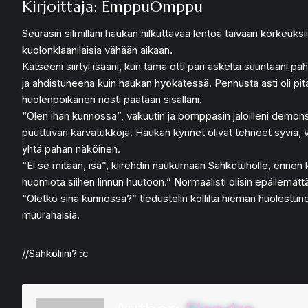
Kirjoittaja: EmppuOmppu
Seurasin silmilläni haukan nilkuttavaa lentoa taivaan korkeuk
kuolonklaanilaisia vähään aikaan.
Katseeni siirtyi isääni, kun tämä otti pari askelta suuntaani 
ja ahdistuneena kuin haukan hyökätessä. Pennusta asti oli pitän
huolenpoikanen nosti päätään sisälläni.
“Olen ihan kunnossa”, vakuutin ja pomppasin jaloilleni demonst
puuttuvan karvatukkoja. Haukan kynnet olivat tehneet syviä, vert
yhtä pahan näköinen.
“Ei se mitään, isä”, kiirehdin naukumaan Sähkötuholle, ennen k
huomiota siihen linnun huutoon.” Normaalisti olisin epäilemättä
“Oletko sinä kunnossa?” tiedustelin kollilta hieman huolestune
muurahaisia.
//Sähköliini? :c