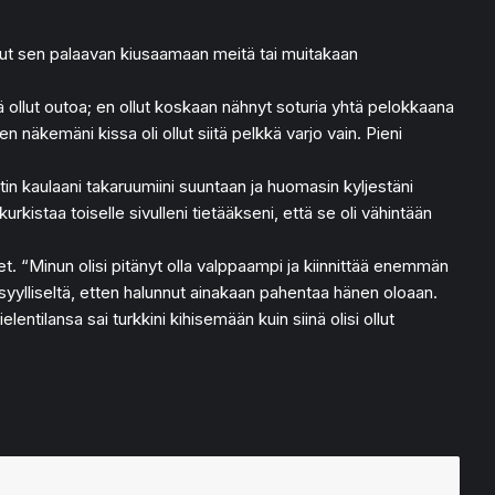
onut sen palaavan kiusaamaan meitä tai muitakaan
tä ollut outoa; en ollut koskaan nähnyt soturia yhtä pelokkaana
 näkemäni kissa oli ollut siitä pelkkä varjo vain. Pieni
tin kaulaani takaruumiini suuntaan ja huomasin kyljestäni
rkistaa toiselle sivulleni tietääkseni, että se oli vähintään
t. “Minun olisi pitänyt olla valppaampi ja kiinnittää enemmän
n syylliseltä, etten halunnut ainakaan pahentaa hänen oloaan.
tilansa sai turkkini kihisemään kuin siinä olisi ollut