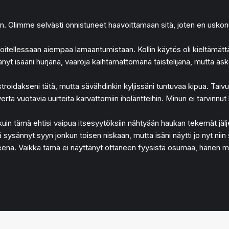
siin. Olimme selvästi onnistuneet haavoittamaan sitä, joten en usk
pahoitellessaan aiempaa lamaantumistaan. Kollin käytös oli kieltämät
yt isääni hurjana, vaaroja kaihtamattomana taistelijana, mutta äsken
roidakseni tätä, mutta sävähdinkin kyljissäni tuntuvaa kipua. Taivu
a vuotavia uurteita karvattomiin iholäntteihin. Minun ei tarvinnut ku
uin tämä ehtisi vaipua itsesyytöksiin nähtyään haukan tekemät jälje
 sysännyt syyn jonkun toisen niskaan, mutta isäni näytti jo nyt nii
ena. Vaikka tämä ei näyttänyt ottaneen fyysistä osumaa, hänen mielen