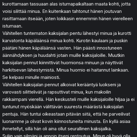
kurottamaan tassuaan alas istumapaikaltaan maata kohti, jotta
voisi silittää minua. En kuitenkaan tahtonut hänen joutuvan
rasittamaan itseään, joten loikkasin ennemmin hänen vierelleen
istumaan.
Vähitellen tuntematon kaksijalan pentu lähestyi minua ja kurotti
karvatonta käpäläänsä minua kohti. Kurotin kaulaani ja puskin
päätäni hänen käpäläänsä vasten. Hän päästi innostuneen
äännähdyksen ja huudahti jotain muille kaksijaloille. Muutkin
kaksijalan pennut kiinnittivät huomionsa minuun ja näyttivät
harkitsevan lähestymistä. Minua huomio ei haitannut lainkaan.
Se kelpasi minulle mainiosti.
Vähitellen kaksijalan pennut alkoivat kerääntyä luokseni ja
varovasti silittelivät ja rapsuttivat minua, kun makoilin
rakkaimpani vierellä. Hän keskusteli muille kaksijaloille hiljaa ja ei
tuntunut myöskään välittävän suuresta määrästä kaksijalan
pentuja. Hän tuntui oikeastaan pitävän siitä, että he parveilivat
luonamme ja olivat kovin kiinnostuneita minusta. En kyllä asiaa
ihmetellyt, sillä hän oli aina ollut seurallinen kaksijalka.
Suljin vain silmäni ja annoin itseni rentoutua. Minun oli hyvä olla