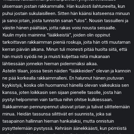
ulisemaan jostain rakkammalle. Hän kuulosti ilahtuneelta, kun
puhui jostain sukulaisilleen. Sitten hän käänsi katseensa minuun
ja sanoi jotain, josta tunnistin sanan “ulos”. Nousin tassuilleni ja
väistin hänen päältään, jotta rakas voisi nousta seisaalle.
Kuulin myös maininna “lääkkeistä”, joiden olin oppinut
tarkoittavan rakkaimman pieniä roskuja, joita hän otti muutaman
kerran päivän aikana. Minun tuli monesti pitää huolta siitä, että
hän muisti syödä ne ja muisti kuljettaa niitä mukanaan
lähtiessään jonnekin hieman pidemmäksi aikaa.
Astelin tilaan, jossa tiesin näiden “lääkkeiden” olevan ja kannoin
ne pää korkealla rakkaimmalleni. En halunnut hänen joutuvan
kyykistyä, koska olin huomannut hänellä olevan vaikeuksia sen
kanssa, joten loikkasin sen sijaan pienelle tasolle, josta hän
pystyi helpommin vain tarttua niihin ohitse kulkiessaan.
Rakkaimman pennunpennut ulisivat jotain ja tulivat silittelemään
minua. Heidän tassunsa silittivät eri suunnista, joka sai
tasapainon hallinnan hieman hankalaksi, mutta onnistuin
pysyttelemään pystyssä. Kehräsin äänekkäästi, kun pörröistä