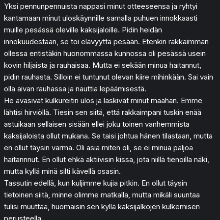
Yksi pennunpennuista nappasi minut otteeseensa ja ryhtyi
kantamaan minut uloskäynnille samalla puhuen innokkaasti
muille pesässä oleville kaksijaloille. Pidin heidän
innokuudestaan, se toi elävyyttä pesään. Etenkin rakkaimman
ollessa entistäkin huonommassa kunnossa oli pesässä usein
kovin hiljaista ja rauhaisaa. Mutta ei sekään minua haitannut,
pidin rauhasta. Silloin ei tuntunut olevan kiire mihinkään. Sai vain
olla aivan rauhassa ja nauttia lepäämisestä.
He avasivat kulkureitin ulos ja laskivat minut maahan. Emme
lähtisi hirviöllä. Tiesin sen siitä, että rakkaimpani tuskin enää
astuikaan sellaisen sisään ellei joku toinen vanhemmista
kaksijaloista ollut mukana. Se taisi johtua hänen tilastaan, mutta
en ollut täysin varma. Oli asia miten oli, se ei minua paljoa
haitannnut. En ollut ehkä aktiivisin kissa, jota niillä tienoilla näki,
mutta kyllä minä silti kävellä osasin.
Tassutin edellä, kun kuljimme kujia pitkin. En ollut täysin
tietoinen siitä, minne olimme matkalla, mutta mikäli suuntaa
tulisi muuttaa, huomaisin sen kyllä kaksijalkojen kulkemisen
perusteella.