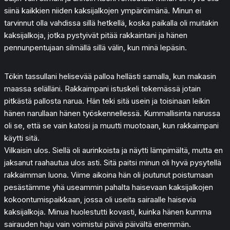
siinä kaikkien niiden kaksijalkojen ympäröimänä. Minun ei
tarvinnut olla vahdissa sillä hetkellä, koska paikalla oli muitakin
kaksijalkoja, jotka pystyivät pitää rakkaintani ja hänen
pennunpentujaan silmällä sillä välin, kun minä lepäsin.
Tökin tassullani helisevää palloa hellästi samalla, kun makasin
maassa selälläni. Rakkaimpani istuskeli tekemässä jotain
pitkästä pallosta narua. Hän teki sitä usein ja toisinaan leikin
hänen narullaan hänen työskennellessä. Kummallisinta narussa
oli se, että se vain katosi ja muutti muotoaan, kun rakkaimpani
käytti sitä.
Vilkaisin ulos. Siellä oli aurinkoista ja näytti lämpimältä, mutta en
jaksanut raahautua ulos asti. Sitä paitsi minun oli hyvä pysytellä
rakkaimman luona. Viime aikoina hän oli joutunut poistumaan
pesästämme yhä useammin pahalta haisevaan kaksijalkojen
kokoontumispaikkaan, jossa oli useita sairaalle haisevia
kaksijalkoja. Minua huolestutti kovasti, kuinka hänen kumma
sairauden haju vain voimistui päivä päivältä enemmän.