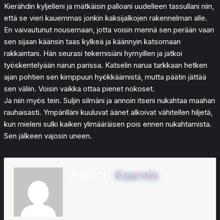
Kierähdin kyljelleni ja mätkäisin palloani uudelleen tassullani niin,
että se vieri kauemmas jonkin kaksijalkojen rakennelman alle.
En vaivautunut nousemaan, jotta voisin mennä sen perään vaan
sen sijaan käänsin taas kylkeä ja käännyin katsomaan
rakkaintani. Hän seurasi tekemisiäni hymyillen ja jatkoi
työskentelyään narun parissa. Katselin narua tarkkaan hetken
ajan pohtien sen kimppuun hyökkäämistä, mutta päätin jättää
sen väliin. Voisin vaikka ottaa pienet nokoset.
Ja niin myös tein. Suljin silmäni ja annoin itseni nukahtaa maahan
rauhaisasti. Ympärilläni kuuluvat äänet alkoivat vähitellen hiljetä,
kun mieleni sulki kaiken ylimääräisen pois ennen nukahtamista.
Sen jälkeen vajosin uneen.
Author:
Kaarmis