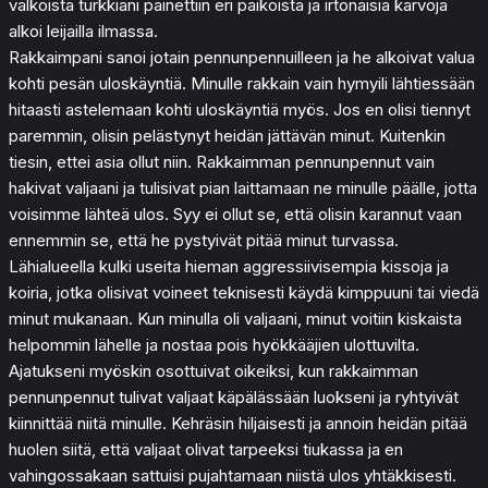
valkoista turkkiani painettiin eri paikoista ja irtonaisia karvoja
alkoi leijailla ilmassa.
Rakkaimpani sanoi jotain pennunpennuilleen ja he alkoivat valua
kohti pesän uloskäyntiä. Minulle rakkain vain hymyili lähtiessään
hitaasti astelemaan kohti uloskäyntiä myös. Jos en olisi tiennyt
paremmin, olisin pelästynyt heidän jättävän minut. Kuitenkin
tiesin, ettei asia ollut niin. Rakkaimman pennunpennut vain
hakivat valjaani ja tulisivat pian laittamaan ne minulle päälle, jotta
voisimme lähteä ulos. Syy ei ollut se, että olisin karannut vaan
ennemmin se, että he pystyivät pitää minut turvassa.
Lähialueella kulki useita hieman aggressiivisempia kissoja ja
koiria, jotka olisivat voineet teknisesti käydä kimppuuni tai viedä
minut mukanaan. Kun minulla oli valjaani, minut voitiin kiskaista
helpommin lähelle ja nostaa pois hyökkääjien ulottuvilta.
Ajatukseni myöskin osottuivat oikeiksi, kun rakkaimman
pennunpennut tulivat valjaat käpälässään luokseni ja ryhtyivät
kiinnittää niitä minulle. Kehräsin hiljaisesti ja annoin heidän pitää
huolen siitä, että valjaat olivat tarpeeksi tiukassa ja en
vahingossakaan sattuisi pujahtamaan niistä ulos yhtäkkisesti.