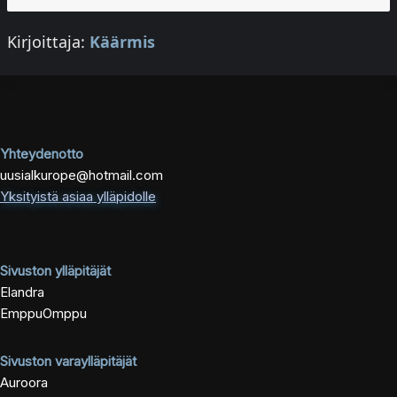
Kirjoittaja:
Käärmis
Yhteydenotto
uusialkurope@hotmail.com
Yksityistä asiaa ylläpidolle
Sivuston ylläpitäjät
Elandra
EmppuOmppu
Sivuston varaylläpitäjät
Auroora