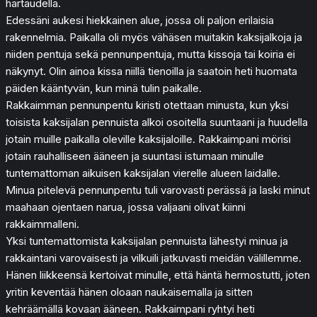
hartaudella.
Edessäni aukesi hiekkainen alue, jossa oli paljon erilaisia
rakennelmia. Paikalla oli myös vähäsen muitakin kaksijalkoja ja
niiden pentuja sekä pennunpentuja, mutta kissoja tai koiria ei
näkynyt. Olin ainoa kissa niillä tienoilla ja saatoin heti huomata
päiden kääntyvän, kun minä tulin paikalle.
Rakkaimman pennunpentu kiristi otettaan minusta, kun yksi
toisista kaksijalan pennuista alkoi osoitella suuntaani ja huudella
jotain muille paikalla oleville kaksijaloille. Rakkaimpani mörisi
jotain rauhalliseen ääneen ja suuntasi istumaan minulle
tuntemattoman aikuisen kaksijalan vierelle alueen laidalle.
Minua pitelevä pennunpentu tuli varovasti perässä ja laski minut
maahaan ojentaen narua, jossa valjaani olivat kiinni
rakkaimmalleni.
Yksi tuntemattomista kaksijalan pennuista lähestyi minua ja
rakkaintani varovaisesti ja vilkuili jatkuvasti meidän välillemme.
Hänen liikkeensä kertoivat minulle, että häntä hermostutti, joten
yritin keventää hänen oloaan naukaisemalla ja sitten
kehräämällä kovaan ääneen. Rakkaimpani ryhtyi heti