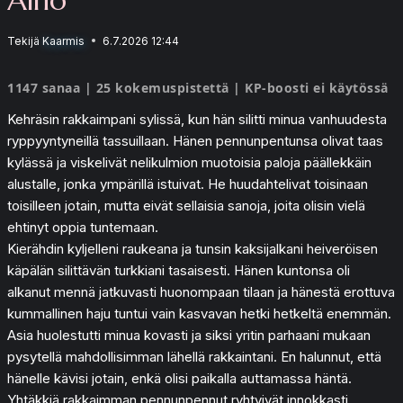
Tekijä
Kaarmis
6.7.2026 12:44
1147 sanaa | 25 kokemuspistettä | KP-boosti ei käytössä
Kehräsin rakkaimpani sylissä, kun hän silitti minua vanhuudesta
ryppyyntyneillä tassuillaan. Hänen pennunpentunsa olivat taas
kylässä ja viskelivät nelikulmion muotoisia paloja päällekkäin
alustalle, jonka ympärillä istuivat. He huudahtelivat toisinaan
toisilleen jotain, mutta eivät sellaisia sanoja, joita olisin vielä
ehtinyt oppia tuntemaan.
Kierähdin kyljelleni raukeana ja tunsin kaksijalkani heiveröisen
käpälän silittävän turkkiani tasaisesti. Hänen kuntonsa oli
alkanut mennä jatkuvasti huonompaan tilaan ja hänestä erottuva
kummallinen haju tuntui vain kasvavan hetki hetkeltä enemmän.
Asia huolestutti minua kovasti ja siksi yritin parhaani mukaan
pysytellä mahdollisimman lähellä rakkaintani. En halunnut, että
hänelle kävisi jotain, enkä olisi paikalla auttamassa häntä.
Yhtäkkiä rakkaimman pennunpennut ryhtyivät innokkasti