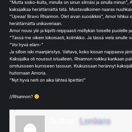
“Mutta sisko-kulta, minulla on sinun silmäsi ja sinulla minun”, 
kaksijalkaa herättämättä tätä. Mustavalkoinen naaras nuuhkaisi 
“Upeaa! Bravo Rhiannon. Olet aivan suosikkini”, Amor hihkui si
herättämättä unikaveriaan.
Amor nousi ylö ja kipitti reippaasti möllykän toiselle puolelle j
“Tässä me oikein lokoisasti, kolmikko. Ja tässä vielä sinulle
“Voi hyvä eläm-”
Ja silloin iski maanjäristys. Valtava, koko kissan nappaava järist
Kaksijalka oli noussut istualleen. Rhiannon roikkui kankaan pala
omituisseen kumiseen tassuun. Kiukuissaan herännyt kaksijalka ö
huitomaan Amoria.
“Nyt hyvä neiti on aika lähteä lipettiin!”
//Rhiannon?
Author:
Lonkero