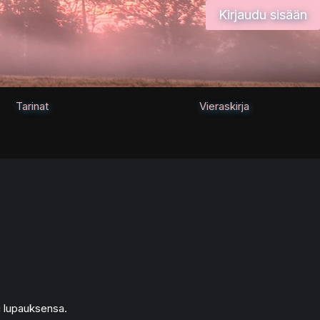
Kirjaudu sisään
Tarinat
Vieraskirja
si lupauksensa.