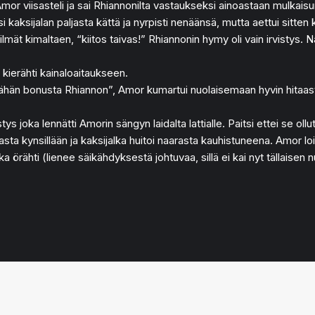
Amor viisasteli ja sai Rhiannonilta vastaukseksi ainoastaan mulkaisu
kaksijalan paljasta kättä ja nyrpisti nenäänsä, mutta aettui sitten 
lmät kimaltaen, “kiitos taivas!” Rhiannonin hymy oli vain irvistys. 
a kierähti kainaloaitaukseen.
 vähän bonusta Rhiannon”, Amor kumartui nuolaisemaan hyvin hitaasti
ys joka lennätti Amorin sängyn laidalta lattialle. Paitsi ettei se ollut
sta kynsillään ja kaksijalka huitoi naarasta kauhistuneena. Amor loik
rähti (lienee säikähdyksestä johtuvaa, sillä ei kai nyt tällaisen nuo