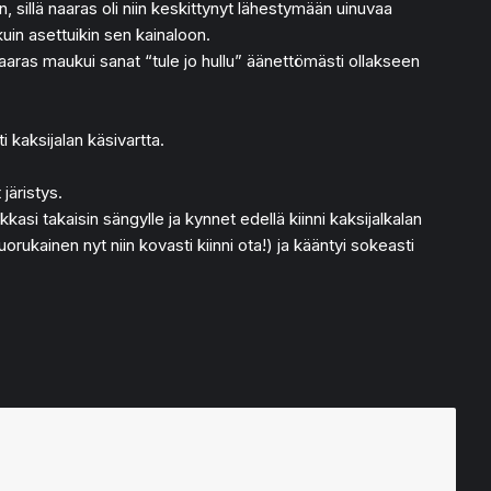
n, sillä naaras oli niin keskittynyt lähestymään uinuvaa
kuin asettuikin sen kainaloon.
Naaras maukui sanat “tule jo hullu” äänettömästi ollakseen
 kaksijalan käsivartta.
 järistys.
kasi takaisin sängylle ja kynnet edellä kiinni kaksijalkalan
rukainen nyt niin kovasti kiinni ota!) ja kääntyi sokeasti