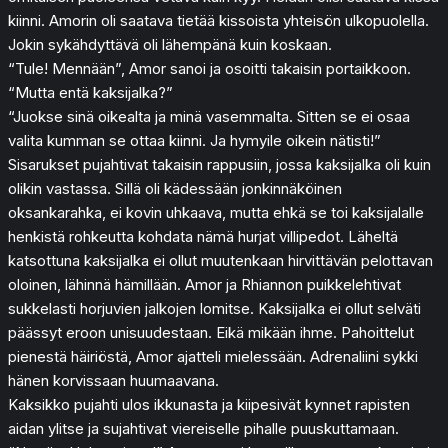
kiinni. Amorin oli saatava tietää kissoista yhteisön ulkopuolella.
Jokin sykähdyttävä oli lähempänä kuin koskaan.
“Tule! Mennään”, Amor sanoi ja osoitti takaisin portaikkoon.
“Mutta entä kaksijalka?”
“Juokse sinä oikealta ja minä vasemmalta. Sitten se ei osaa
valita kumman se ottaa kiinni. Ja hymyile oikein nätisti!”
Sisarukset pujahtivat takaisin rappusiin, jossa kaksijalka oli kuin
olikin vastassa. Sillä oli kädessään jonkinnäköinen
oksankarahka, ei kovin uhkaava, mutta ehkä se toi kaksijalalle
henkistä rohkeutta kohdata nämä hurjat villipedot. Läheltä
katsottuna kaksijalka ei ollut muutenkaan hirvittävän pelottavan
oloinen, lähinnä hämillään. Amor ja Rhiannon puikkelehtivat
sukkelasti horjuvien jalkojen lomitse. Kaksijalka ei ollut selväti
päässyt eroon unisuudestaan. Eikä mikään ihme. Pahoittelut
pienestä häiriöstä, Amor ajatteli mielessään. Adrenaliini sykki
hänen korvissaan huumaavana.
Kaksikko pujahti ulos ikkunasta ja kiipesivät kynnet rapisten
aidan ylitse ja sujahtivat viereiselle pihalle puuskuttamaan.