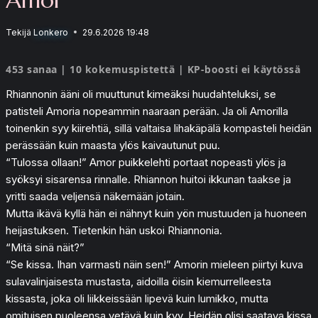
Tekijä
Lonkero
29.6.2026 19:48
453 sanaa | 10 kokemuspistettä | KP-boosti ei käytössä
Rhiannonin ääni oli muuttunut kimeäksi huudahteluksi, se
patisteli Amoria nopeammin naaraan perään. Ja oli Amorilla
toinenkin syy kiirehtiä, sillä valtaisa lihakäpälä kompasteli heidän
perässään kuin maasta ylös kaivautunut puu.
“Tulossa ollaan!” Amor puikkelehti portaat nopeasti ylös ja
syöksyi sisarensa rinnalle. Rhiannon huitoi ikkunan taakse ja
yritti saada veljensä näkemään jotain.
Mutta ikävä kyllä hän ei nähnyt kuin yön mustuuden ja huoneen
heijastuksen. Tietenkin hän uskoi Rhiannonia.
“Mitä sinä näit?”
“Se kissa. Ihan varmasti näin sen!” Amorin mieleen piirtyi kuva
sulavalinjaisesta mustasta, aidoilla öisin kiemurrelleesta
kissasta, joka oli liikkeissään lipevä kuin lumikko, mutta
omituisen puoleensa vetävä kuin kyy. Heidän olisi saatava kissa