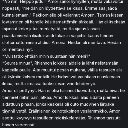
“No niin. Helppo juttu!” Amor sanoi hymyillen, mutta vakavoitui
nopeasti, “meidän on löydettävä se kissa. Emme saa jäädä
kuhnailemaan.” Pakkomielle oli vallannut Amorin. Tämän kissan
löytäminen oli hänelle käsittämättömän tärkeää. Hän ei itsekään
tajunnut koko jutun merkitystä, mutta ajatus kissan
päästämisestä ikiaikaisesti takaisin varjoihin kauas heidän
ulottumattomiinsa ahdisti Amoria. Heidän oli mentävä. Heidän
oli mentävä nyt.
“Muistatko yhtään mihin suuntaan hän meni?”
“Seuraa minua”, Rhiannon loikkasi aidalle ja lähti nelistämään
kapealla puulla. Aita muuttui pesän mukana, välillä tassujen alla
oli kylmän kalsea metalli. He hidastivat vauhtiaan nuuskimaan
ilmaa, mutta ilmassa tuoksui vain viherlehden yö.
Amor oli pettynyt. Hän ei olisi halunnut luovuttaa, mutta eivät he
tienneet mihin päin jatkaa. Amor loikkasi alas aidalta pieneen
aidattuun pihaan, jonka keskellä oli outo muovinen lärpäke
täynnä vettä. Eräänlainen keinotekoinen vesilammikko. Amor
asettui kyyryyn tassuilleen mietiskelemään. Rhiannon tassutti
hänen viereensä.