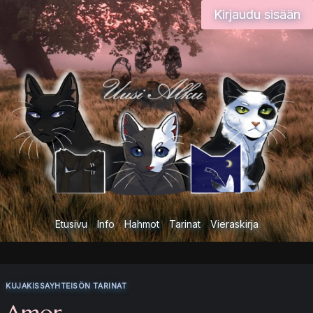
Siirry
Kirjaudu sisään
sisältöön
Etusivu
Info
Hahmot
Tarinat
Vieraskirja
KUJAKISSAYHTEISÖN TARINAT
Amor