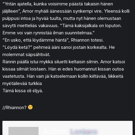
“Yritän ajatella, kuinka voisimme päästä takaisin hänen
jäljilleen”, Amor myhäili äänessään synkempi vire. Yleensä kolli
pulppusi intoa ja hyvää tuulta, mutta nyt hänen olemustaan
sävytti mietteliäs vakavuus. “Tämä kaksijalkala on loputon.
Emme voi vain rynnistää ilman suunnitelmaa.”
“En usko, että löydämme häntä”, Rhiannon totesi.
“Löydä ketä?” pehmeä ääni sanoi jostain korkealta. He
molemmat säpsähtivät.
Rännin päällä istui mykkä siluetti keltaisin silmin. Amor katsoi
kissaa silmät loistaen. Hän ei edes huomannut kissan outoa
vaatetusta. Hän vain jäi katselemaan kollin kiiltävää, liikkeitä
myötäilevää turkkia
Tämä kissa oli öljyä.
//Rhiannon?
Author:
Lonkero