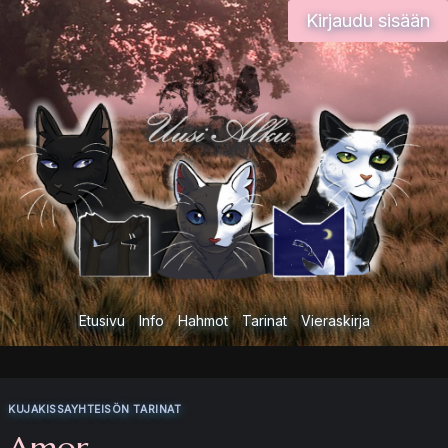
Siirry
Kirjaudu sisään
sisältöön
Etusivu
Info
Hahmot
Tarinat
Vieraskirja
KUJAKISSAYHTEISÖN TARINAT
Amor