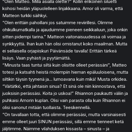
“Olen Matteo. Millä asialla olette?” Kollin erikoinen siluetti
kohosi heidän yläpuolelleen linjakkaana. Amor oli varma, että
Matteon turkki säihkyi.
“Olen erittäin pahoillani jos satuimme reviirillesi. Olimme
ohikulkumatkalla ja ajauduimme pieneen seikkailuun, joka onkin
sitten pidempi tarina.” Matteon vaitonaisuudessa oli voimaa ja
synkkyyttä. Ihan kuin hän olisi omistanut koko maailman. Mutta
ei sellaisella orjapiiskuri Päivänsäde tavalla! Erittäin tärkeä
lisäys. Vaan pyhästi ja pyytämättä.
“Minusta taas tuntui siltä kuin olisitte olleet perässäni”, Matteo
totesi ja katsahti heistä molempiin hieman epäluuloisena, mutta
siltikin täysin tyynenä ja… lumoavana kuin mikä! Musta orkidea.
“Väitätkö, että jahtaisin sinua? Et sinä ole niin kiinnostava, että
juoksisin perässäsi. Koita jo uskoa!” Rhiannon paukautti väliin ja
puhkaisi Amorin kuplan. Olisi vain parasta olla kuin Rhiannon ei
olisi sanonut mitään tuollaista. Teeskennellä.
“On tavallaan totta, että olimme perässäsi, mutta varsinaisesti
emme olleet juuri SINUN perässäsi, sillä emme tienneet ketä
jäljitimme. Näimme vilahduksen kissasta – sinusta – ja