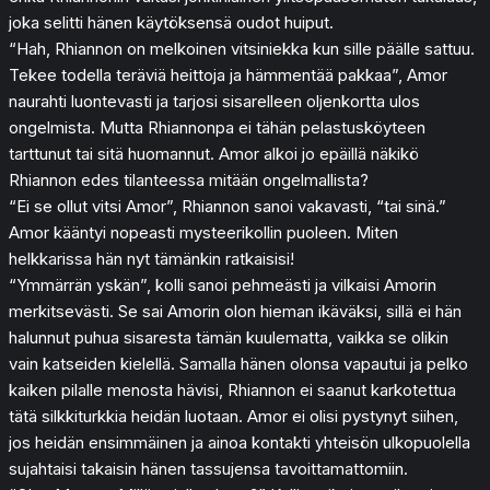
joka selitti hänen käytöksensä oudot huiput.
“Hah, Rhiannon on melkoinen vitsiniekka kun sille päälle sattuu.
Tekee todella teräviä heittoja ja hämmentää pakkaa”, Amor
naurahti luontevasti ja tarjosi sisarelleen oljenkortta ulos
ongelmista. Mutta Rhiannonpa ei tähän pelastusköyteen
tarttunut tai sitä huomannut. Amor alkoi jo epäillä näkikö
Rhiannon edes tilanteessa mitään ongelmallista?
“Ei se ollut vitsi Amor”, Rhiannon sanoi vakavasti, “tai sinä.”
Amor kääntyi nopeasti mysteerikollin puoleen. Miten
helkkarissa hän nyt tämänkin ratkaisisi!
“Ymmärrän yskän”, kolli sanoi pehmeästi ja vilkaisi Amorin
merkitsevästi. Se sai Amorin olon hieman ikäväksi, sillä ei hän
halunnut puhua sisaresta tämän kuulematta, vaikka se olikin
vain katseiden kielellä. Samalla hänen olonsa vapautui ja pelko
kaiken pilalle menosta hävisi, Rhiannon ei saanut karkotettua
tätä silkkiturkkia heidän luotaan. Amor ei olisi pystynyt siihen,
jos heidän ensimmäinen ja ainoa kontakti yhteisön ulkopuolella
sujahtaisi takaisin hänen tassujensa tavoittamattomiin.