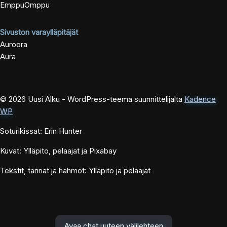
EmppuOmppu
Sivuston varaylläpitäjät
Auroora
Aura
© 2026 Uusi Alku - WordPress-teema suunnittelijalta
Kadence
WP
Soturikissat: Erin Hunter
Kuvat: Ylläpito, pelaajat ja Pixabay
Tekstit, tarinat ja hahmot: Ylläpito ja pelaajat
Avaa chat uuteen välilehteen