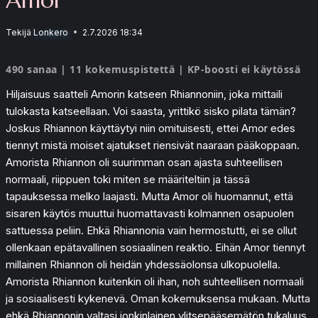
Tekijä
Lonkero
2.7.2026 18:34
490 sanaa | 11 kokemuspistettä | KP-boosti ei käytössä
Hiljaisuus saatteli Amorin katseen Rhiannoniin, joka mittaili
tulokasta katseellaan. Voi saasta, yrittikö sisko pilata tämän?
Joskus Rhiannon käyttäytyi niin omituisesti, ettei Amor edes
tiennyt mistä moiset ajatukset riensivät naaraan pääkoppaan.
Amorista Rhiannon oli suurimman osan ajasta suhteellisen
normaali, riippuen toki miten se määriteltiin ja tässä
tapauksessa melko laajasti. Mutta Amor oli huomannut, että
sisaren käytös muuttui huomattavasti kolmannen osapuolen
sattuessa peliin. Ehkä Rhiannonia vain hermostutti, ei se ollut
ollenkaan epätavallinen sosiaalinen reaktio. Eihän Amor tiennyt
millainen Rhiannon oli heidän yhdessäolonsa ulkopuolella.
Amorista Rhiannon kuitenkin oli ihan, noh suhteellisen normaali
ja sosiaalisesti kykenevä. Oman kokemuksensa mukaan. Mutta
ehkä Rhiannonin valtasi jonkinlainen ylitsepääsemätön tukaluus,