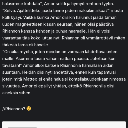
halusimme kohdata”, Amor selitti ja hymyili rentoon tyyliin.
“Selvä. Ajattelitteko jäädä tänne pidemmäksikin aikaa?” musta
kolli kysyi. Vaikka kuinka Amor olisikin halunnut jäädä tämän
uuden magneettisen kissan seuraan, hänen olisi päästävä
Rhiannon kanssa kahden ja puhua naaraalle. Hän ei voisi
vaarantaa tätä koko juttua nyt. Rhiannon oli ymmärrettävä miten
tärkeää tämä oli hänelle.
“On aika myöhä, joten meidän on varmaan lähdettävä unten
maille. Asumme tässä vähän matkan päässä. Jutellaan kun
tavataan!” Amor alkoi kaitsea Rhiannonia hännällään aidan
suuntaan. Heidän olisi nyt lähdettävä, ennen kuin tapahtuisi
jotain mitä Matteo ei enää haluaisi kohteliaisuudenkaan nimessä
sivuuttaa. Amor ei epäillyt yhtään, etteikö Rhiannonilla olisi
aineksia siihen.
//Rhiannon?