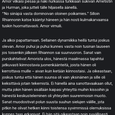
Amor vilkaisi pesää ja näki nurkassa turkkiaan sukivan Ametistin
ja Hurman, joka jutteli tälle hiljaisella äänellä.
“No siinäpä vasta dominoivan oloinen poikamies.” Silloin
Rhiannonin katse kääntyi häneen ja hän nosti kulmakarvaansa
tuskin huomattavasti. Amor virnuili.
Ja alkoi papattamaan. Sellainen dynamiikka heillä tuntui joskus
olevan. Amor puhui ja puhui kunnes vasta noin tusinan lauseen
jos toisenkin jälkeen Rhiannon sai suunvuoron. Sanat vain
purskahtelivat Amorista ulos, hänestä maailmassa tapahtui
jatkuvasti kiinnostavia juonenkäänteitä, joista hänen oli
kerrottava muille – aivan kuin ketään kiinnostaisi. Ja oikeastaan,
joskus tuntui että hänen suunsa oli vain yksinäinen ja sille oli
keksittävä jotain tekemistä. Ei hänellä aina sanottavaakaan ollut,
mutta jokin hänen sisällään kaipasi yhteyttä muihin kissoihin ja
hänestä keskusteleminen oli yhteyden suurenmoisin muoto.
Sanat muodostivat polun suusta suuhun sielujen välille, jota
pitkin he olivat hetken kiinni toistensa syvimmissä olemuksissa
kunnes taas erkanivat. Ei hän sitä oikeastaan noin syvällisesti