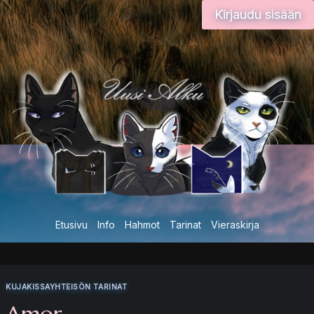
Siirry
Kirjaudu sisään
sisältöön
Etusivu
Info
Hahmot
Tarinat
Vieraskirja
KUJAKISSAYHTEISÖN TARINAT
Amor