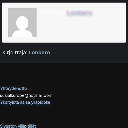
Author:
Lonkero
Kirjoittaja:
Lonkero
Yhteydenotto
uusialkurope@hotmail.com
Yksityistä asiaa ylläpidolle
Sivuston ylläpitäjät