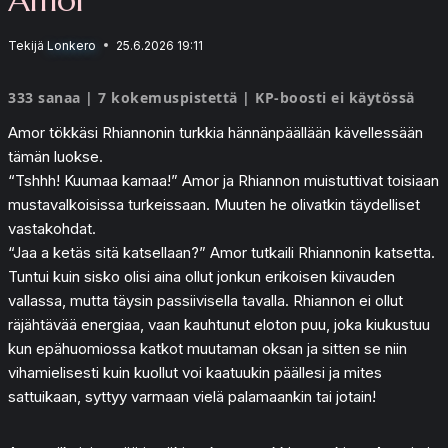
Tekijä
Lonkero
25.6.2026 19:11
333 sanaa | 7 kokemuspistettä | KP-boosti ei käytössä
Amor tökkäsi Rhiannonin turkkia hännänpäällään kävellessään
tämän luokse.
“Tshhh! Kuumaa kamaa!” Amor ja Rhiannon muistuttivat toisiaan
mustavalkoisissa turkeissaan. Muuten he olivatkin täydelliset
vastakohdat.
“Jaa a ketäs sitä katsellaan?” Amor tutkaili Rhiannonin katsetta.
Tuntui kuin sisko olisi aina ollut jonkun erikoisen kiivauden
vallassa, mutta täysin passiivisella tavalla. Rhiannon ei ollut
räjähtävää energiaa, vaan kauhtunut eloton puu, joka kiukustuu
kun epähuomiossa katkot muutaman oksan ja sitten se niin
vihamielisesti kuin kuollut voi kaatuukin päällesi ja mites
sattuikaan, syttyy varmaan vielä palamaankin tai jotain!