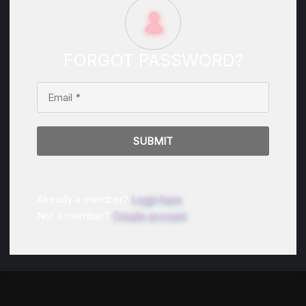
FORGOT PASSWORD?
Already a member?
Login here
Not a member?
Create account