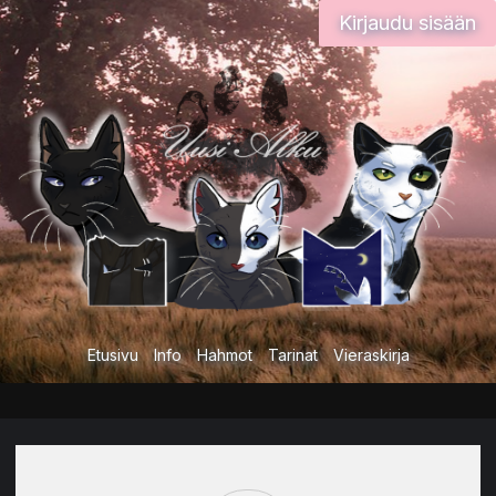
Siirry
Kirjaudu sisään
sisältöön
Etusivu
Info
Hahmot
Tarinat
Vieraskirja