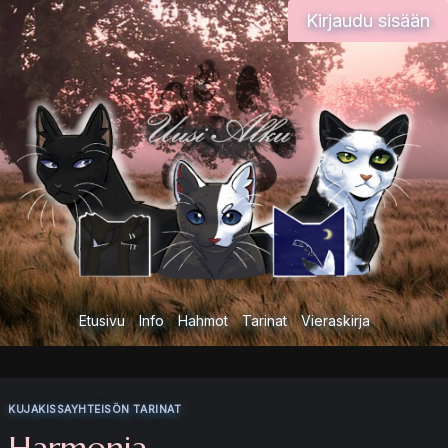
Siirry
Kirjaudu sisään
sisältöön
Etusivu
Info
Hahmot
Tarinat
Vieraskirja
KUJAKISSAYHTEISÖN TARINAT
Harmonia