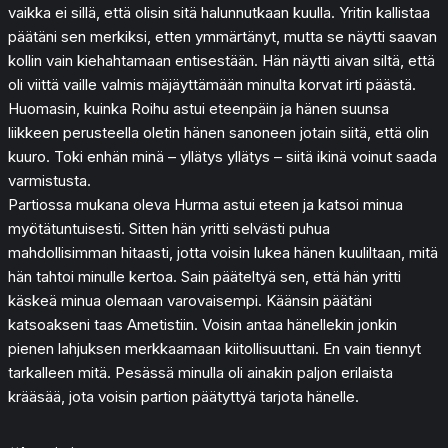
vaikka ei sillä, että olisin sitä halunnutkaan kuulla. Yritin kallistaa
päätäni sen merkiksi, etten ymmärtänyt, mutta se näytti saavan
kollin vain kiehahtamaan entisestään. Hän näytti aivan siltä, että
oli viittä vaille valmis mäjäyttämään minulta korvat irti päästä.
Huomasin, kuinka Roihu astui eteenpäin ja hänen suunsa
liikkeen perusteella oletin hänen sanoneen jotain siitä, että olin
kuuro. Toki enhän minä – yllätys yllätys – siitä ikinä voinut saada
varmistusta.
Partiossa mukana oleva Hurma astui eteen ja katsoi minua
myötätuntuisesti. Sitten hän yritti selvästi puhua
mahdollisimman hitaasti, jotta voisin lukea hänen kuuliltaan, mitä
hän tahtoi minulle kertoa. Sain pääteltyä sen, että hän yritti
käskeä minua olemaan varovaisempi. Käänsin päätäni
katsoakseni taas Ametistiin. Voisin antaa hänellekin jonkin
pienen lahjuksen merkkaamaan kiitollisuuttani. En vain tiennyt
tarkalleen mitä. Pesässä minulla oli ainakin paljon erilaista
krääsää, jota voisin partion päätyttyä tarjota hänelle.