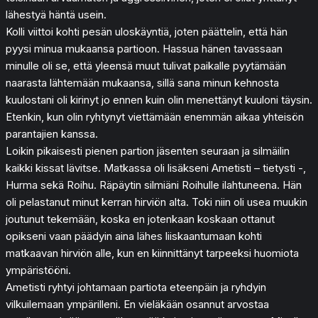
lähestyä häntä usein.
Kolli viittoi kohti pesän uloskäyntiä, joten päättelin, että hän
pyysi minua mukaansa partioon. Hassua hänen tavassaan
minulle oli se, että yleensä muut tulivat paikalle pyytämään
naarasta lähtemään mukaansa, sillä sana minun kehnosta
kuulostani oli kirinyt jo ennen kuin olin menettänyt kuuloni täysin.
Etenkin, kun olin ryhtynyt viettämään enemmän aikaa yhteisön
parantajien kanssa.
Loikin pikaisesti pienen partion jäsenten seuraan ja silmäilin
kaikki kissat lävitse. Matkassa oli lisäkseni Ametisti – tietysti -,
Hurma sekä Roihu. Räpäytin silmiäni Roihulle ilahtuneena. Hän
oli pelastanut minut kerran hirviön alta. Toki niin oli usea muukin
joutunut tekemään, koska en jotenkaan koskaan ottanut
opikseni vaan päädyin aina lähes liiskaantumaan kohti
matkaavan hirviön alle, kun en kiinnittänyt tarpeeksi huomiota
ympäristööni.
Ametisti ryhtyi johtamaan partiota eteenpäin ja ryhdyin
vilkuilemaan ympärilleni. En vieläkään osannut arvostaa