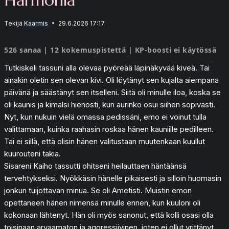
Tekijä
Kaarmis
29.6.2026 17:17
526 sanaa | 12 kokemuspistettä | KP-boosti ei käytössä
Tutkiskeli tassuni alla olevaa pyöreää läpinäkyvää kiveä. Tai
ainakin oletin sen olevan kivi. Oli löytänyt sen kujalta aiempana
päivänä ja säästänyt sen itselleni. Siitä oli minulle iloa, koska se
oli kaunis ja kimalsi hienosti, kun aurinko osui siihen sopivasti.
Nyt, kun nukuin vielä omassa pedissäni, emo ei voinut tulla
valittamaan, kuinka raahasin roskaa hänen kauniille pedilleen.
Tai ei sillä, että olisin hänen valitustaan muutenkaan kuullut
kuurouteni takia.
Sisareni Kaiho tassutti ohitseni heilauttaen häntäänsä
tervehtykseksi. Nyökkäsin hänelle pikaisesti ja silloin huomasin
jonkun tuijottavan minua. Se oli Ametisti. Muistin emon
opettaneen hänen nimensä minulle ennen, kun kuuloni oli
kokonaan lähtenyt. Hän oli myös sanonut, että kolli osasi olla
toisinaan arvaamaton ja aggressiivinen, joten ei ollut yrittänyt