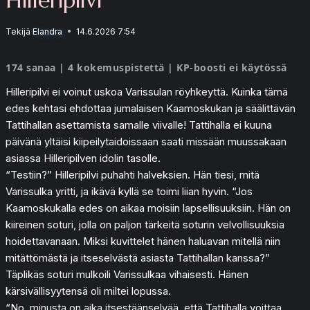
Tekijä
Elandra
14.6.2026 7:54
174 sanaa | 4 kokemuspistettä | KP-boosti ei käytössä
Hilleripilvi ei voinut uskoa Varissulan röyhkeyttä. Kuinka tämä
edes kehtasi ehdottaa jumalaisen Kaamoskukan ja säälittävän
Tattihallan asettamista samalle viivalle! Tattihalla ei kuuna
päivänä yltäisi kiipeilytaidoissaan saati missään muussakaan
asiassa Hilleripilven idolin tasolle.
“Testiin?” Hilleripilvi puhahti halveksien. Hän tiesi, mitä
Varissulka yritti, ja ikävä kyllä se toimi liian hyvin. “Jos
Kaamoskukalla edes on aikaa moisiin lapsellisuuksiin. Hän on
kiireinen soturi, jolla on paljon tärkeitä soturin velvollisuuksia
hoidettavanaan. Miksi kuvittelet hänen haluavan mitellä niin
mitättömästä ja itseselvästä asiasta Tattihallan kanssa?”
Täplikäs soturi mulkoili Varissulkaa vihaisesti. Hänen
kärsivällisyytensä oli miltei lopussa.
“No, minusta on aika itsestäänselvää, että Tattihalla voittaa