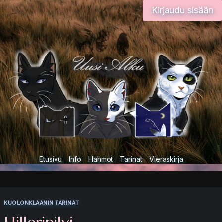
Siirry
Kirjaudu sisään
sisältöön
Etusivu
Info
Hahmot
Tarinat
Vieraskirja
KUOLONKLAANIN TARINAT
Hilleripilvi