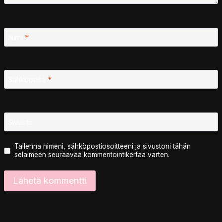
Nimi
*
Sähköposti
*
Sivusto
Tallenna nimeni, sähköpostiosoitteeni ja sivustoni tähän
selaimeen seuraavaa kommentointikertaa varten.