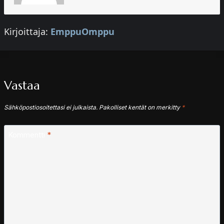
Kirjoittaja:
EmppuOmppu
Vastaa
Sähköpostiosoitettasi ei julkaista.
Pakolliset kentät on merkitty
*
Kommentti
*