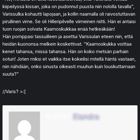
kiipeilyssä kissan, joka on pudonnut puusta niin nololla tavalla”,
Varissulka kohautti lapojaan, ja kollin naamalla oli raivostuttavan
pirullinen virne. Se oli Hilleripilvelle viimeinen niitti. Hän ei antaisi
tuon ruojan solvata Kaamoskukkaa enää hetkeäkään!
Hän pomppasi tassuilleen ja asettui Varissulan eteen niin, että
heidän kuononsa melkein koskettivat. “Kaamoskukka voittaa
kenet tahansa, missä tahansa. Hän on koko metsän parhain
soturi! Joten miksi et vaikka itse kokeilisi mitellä häntä vastaan,
niin nähdään, onko sinusta oikeasti muuhun kuin louskuttamaan
suuta?”
//Varis? >:[
Author:
Elandra