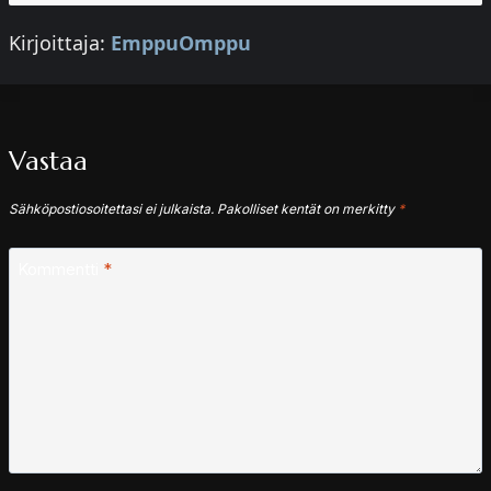
Kirjoittaja:
EmppuOmppu
Vastaa
Sähköpostiosoitettasi ei julkaista.
Pakolliset kentät on merkitty
*
Kommentti
*