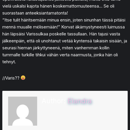
vielä uskalsi kajota hänen koskemattomuuteensa… Se oli
suorastaan anteeksiantamatonta!
“Itse tulit häiritsemään minua ensin, joten sinunhan tässä pitäisi
mennä muualle mölisemään!” Korvat äkämystyneesti luimussa
hän läpsäisi Varissulkaa poskelle tassullaan. Hän tajusi vasta
jälkeenpäin, että oli unohtanut vetää kyntensä takaisin sisään, ja
seurasi hieman järkyttyneenä, miten vanhemman kollin
tummalle turkille tihkui vähän verta naarmusta, jonka hän oli
tehnyt.
//Varis??
Author:
Elandra