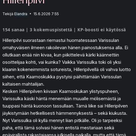
Tekijä
Elandra
15.6.2026 7:55
154 sanaa | 3 kokemuspistettä | KP-boosti ei käytössä
Hilleripilvi suorastaan riemastui huomatessaan Varissulan
omahyväisen ilmeen rakoilevan hänen painostuksensa alla. Ei
ollutkaan enää niin kivaa, kun piikittelevä kärki käännettiin
osoittelijaa kohti, vai kuinka? Vaikka Varissulka toki oli yksi
klaanin kokeneimmista sotureista, Hilleripilvellä oli vahva luotto
siihen, että Kaamoskukka pystyisi päihittämään Varissulan
kaltaisen mahtailijan.
Kesken Hilleripilven kiivaan Kaamoskukan ylistyspuheen,
Varissulka käski häntä menemään muualle mölisemästä ja
tuuppasi häntä kuonoon tassullaan. Tämä liike sai Hilleripilven
jäykistymään hetkellisesti hämmennyksestä – sekä kiukusta.
Nyt Varissulka oli kyllä mennyt liian pitkälle. Oli jo tarpeeksi
paha, että tämä solvasi hänen entistä mestariaan sekä
epävirallista rakastajaansa julkisella paikalla, mutta että tämä