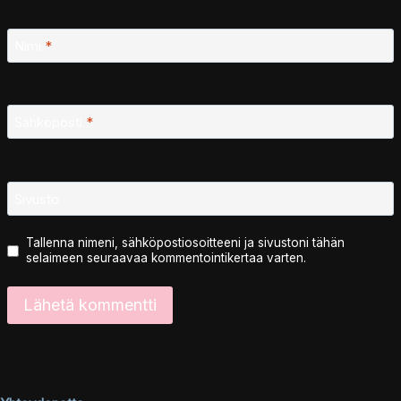
Nimi
*
Sähköposti
*
Sivusto
Tallenna nimeni, sähköpostiosoitteeni ja sivustoni tähän
selaimeen seuraavaa kommentointikertaa varten.