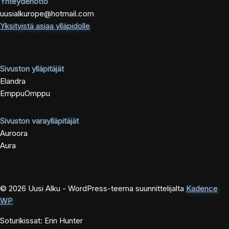
Yhteydenotto
uusialkurope@hotmail.com
Yksityistä asiaa ylläpidolle
Sivuston ylläpitäjät
Elandra
EmppuOmppu
Sivuston varaylläpitäjät
Auroora
Aura
© 2026 Uusi Alku - WordPress-teema suunnittelijalta
Kadence
WP
Soturikissat: Erin Hunter