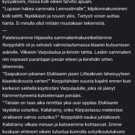
kysyäkseni, missä kolli oikein tarvitsi apuani.
“Lupasin hakea sammalia Leimusilmälle”, kilpikonnakuvioinen
kolli selitti. Nyökkäsin ja nousin ylös. Tietysti voisin auttaa
häntä. Ei minulla ollut mitään muutakaan tekemistä.
—
Palatessamme hiljaiselta sammalienhakuretkeltämme
Korppitähti oli jo selvästi valmistautumassa klaanin kutsumisen
aukiolle. Vilkaisin Varpulaulua ja kiristin tahtia. Laskin sammaleni
niin nopeasti parantajan pesän eteen ja kiirehdin sitten
lähemmäs.
“Saapukoon jokainen Eloklaanin jäsen Litteäkiven läheisyyteen
klaanikokousta varten!” Korppitähden suusta kajahti ennen kuin
kerkesin selitellä käytöstäni Varpulaululle, joka oli jäänyt
hämmentyneenä katselemaan perääni.
“Tänään on taas aika nimittää yksi uusi oppilas Eloklaanin
täydeksi soturiksi. Kallahämy, onko Kärpästassu mielestäsi
virallisesti valmis soturiksi?” Korppitähti naukui juhlallisesti.
Kallahämy vilkaisi minuun ja katseemme kohtasivat. Emme
koskaan ehtineet oikein tutustua kunnolla soturikoulutukseni