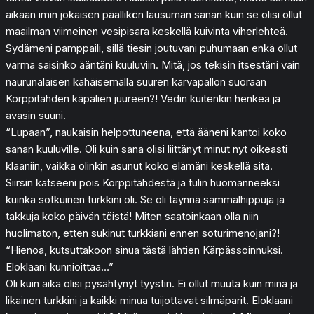
aikaan imin jokaisen päällikön lausuman sanan kuin se olisi ollut
maailman viimeinen vesipisara keskellä kuivinta viherlehteä.
Sydämeni pamppaili, sillä tiesin joutuvani puhumaan enkä ollut
varma saisinko ääntäni kuuluviin. Mitä, jos tekisin itsestäni vain
naurunalaisen kähäisemällä suuren karvapallon suoraan
Korppitähden käpälien juureen?! Vedin kuitenkin henkeä ja
avasin suuni.
“Lupaan”, naukaisin helpottuneena, että ääneni kantoi koko
sanan kuuluville. Oli kuin sana olisi liittänyt minut nyt oikeasti
klaaniin, vaikka olinkin asunut koko elämäni keskellä sitä.
Siirsin katseeni pois Korppitähdestä ja tulin huomanneeksi
kuinka sotkuinen turkkini oli. Se oli täynnä sammalhippuja ja
takkuja koko päivän töistä! Miten saatoinkaan olla niin
huolimaton, etten sukinut turkkiani ennen soturimenojani?!
“Hienoa, kutsuttakoon sinua tästä lähtien Kärpässoinnuksi.
Eloklaani kunnioittaa…”
Oli kuin aika olisi pysähtynyt tyystin. Ei ollut muuta kuin minä ja
likainen turkkini ja kaikki minua tuijottavat silmäparit. Eloklaani