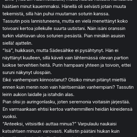
häätäen minut kauemmaksi. Hänellä oli selvästi jotain muuta
tekemistä, sillä hän puhui muutaman soturin kanssa.
Tassutin pois lannistuneena, mutta en vielä menettänyt koko
toivoani kertoa jollekulle suurta uutistani. Näin isäni oranssin
turkin vilahtavan ulos soturien pesästä. Pian minäkin asuisin
siellä! ajattelin.
“Isä”, huikkasin, mutta Sädesäihke ei pysähtynyt. Hän ei
näyttänyt kuulleen, sillä käveli vain lähtemässä olevan partion
luokse tervehtien heitä. Purin hampaani yhteen ja toivoin, ettei
suruni näkynyt ulospäin.
Eikö vanhempiani kiinnostanut? Olisiko minun pitänyt miettiä
ennen kuin menin noin vain häiritsemään vanhempiani? Tassutin
leirin aukion laidalle ja istahdin alas.
Pian olisi jo auringonlasku, joten seremonia voitaisiin järjestää.
En varmaankaan ehtisi kertoa vanhemmilleni heidän kiireidensä
vuoksi.
“Anteeksi, viitsisitkö auttaa minua?” Varpulaulu naukaisi
katsahtaen minuun varovasti. Kallistin päätäni hiukan kuin