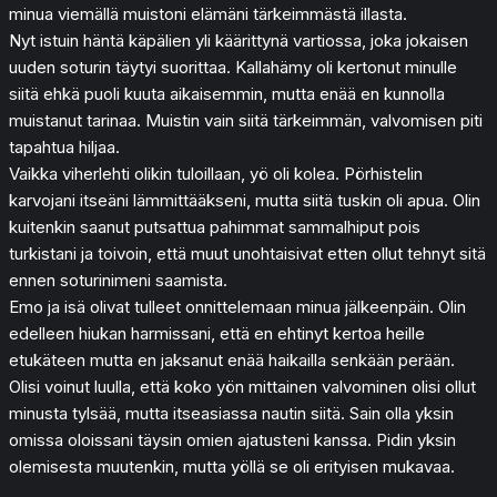
minua viemällä muistoni elämäni tärkeimmästä illasta.
Nyt istuin häntä käpälien yli käärittynä vartiossa, joka jokaisen
uuden soturin täytyi suorittaa. Kallahämy oli kertonut minulle
siitä ehkä puoli kuuta aikaisemmin, mutta enää en kunnolla
muistanut tarinaa. Muistin vain siitä tärkeimmän, valvomisen piti
tapahtua hiljaa.
Vaikka viherlehti olikin tuloillaan, yö oli kolea. Pörhistelin
karvojani itseäni lämmittääkseni, mutta siitä tuskin oli apua. Olin
kuitenkin saanut putsattua pahimmat sammalhiput pois
turkistani ja toivoin, että muut unohtaisivat etten ollut tehnyt sitä
ennen soturinimeni saamista.
Emo ja isä olivat tulleet onnittelemaan minua jälkeenpäin. Olin
edelleen hiukan harmissani, että en ehtinyt kertoa heille
etukäteen mutta en jaksanut enää haikailla senkään perään.
Olisi voinut luulla, että koko yön mittainen valvominen olisi ollut
minusta tylsää, mutta itseasiassa nautin siitä. Sain olla yksin
omissa oloissani täysin omien ajatusteni kanssa. Pidin yksin
olemisesta muutenkin, mutta yöllä se oli erityisen mukavaa.