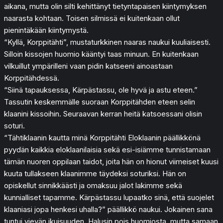
aikana, mutta olin silti kehittänyt tietyntapaisen kiintymyksen
naarasta kohtaan. Toisen silmissä ei kuitenkaan ollut
pienintäkään kiintymystä.
“Kyllä, Korppitähti”, mustaturkkinen naaras naukui kuuliaisesti.
Silloin kissojen huomio kääntyi taas minuun. En kuitenkaan
vilkuillut ympärilleni vaan pidin katseeni ainoastaan
Korppitähdessä.
“Siinä tapauksessa, Kärpästassu, ole hyvä ja astu eteen.”
Tassutin keskemmälle suoraan Korppitähden eteen selin
klaanini kissoihin. Seuraavan kerran heitä katsoessani olisin
soturi.
“Tähtiklaanin kautta minä Korppitähti Eloklaanin päällikkönä
pyydän kaikkia eloklaanilaisia sekä esi-isiämme tunnistamaan
tämän nuoren oppilaan taidot, joita hän on hionut viimeiset kuusi
kuuta tullakseen klaanimme täydeksi soturiksi. Hän on
opiskellut sinnikkäästi ja omaksuu jalot lakimme sekä
kunnialliset tapamme. Kärpästassu lupaatko sinä, että suojelet
klaaniasi jopa henkesi uhalla?” päällikkö naukui. Jokainen sana
tuntui vievän ikuisuuden. Halusin pois huomiosta, mutta samaan