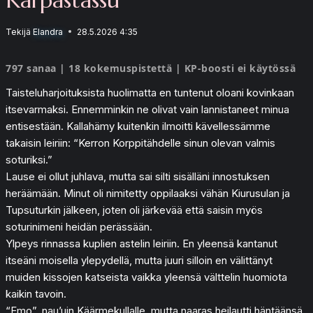
Tekijä
Elandra
28.5.2026 4:35
797 sanaa | 18 kokemuspistettä | KP-boosti ei käytössä
Taisteluharjoituksista huolimatta en tuntenut oloani kovinkaan
itsevarmaksi. Ennemminkin ne olivat vain lannistaneet minua
entisestään. Kallahämy kuitenkin ilmoitti kävellessämme
takaisin leiriin: “Kerron Korppitähdelle sinun olevan valmis
soturiksi.”
Lause ei ollut juhlava, mutta sai silti sisälläni innostuksen
heräämään. Minut oli nimitetty oppilaaksi vähän Kiurusulan ja
Tupsuturkin jälkeen, joten oli järkevää että saisin myös
soturinimeni heidän perässään.
Ylpeys rinnassa kuplien astelin leiriin. En yleensä kantanut
itseäni moisella ylepydellä, mutta juuri silloin en välittänyt
muiden kissojen katseista vaikka yleensä välttelin huomiota
kaikin tavoin.
“Emo”, nau’uin Käärmekullalle, mutta naaras heilautti häntäänsä