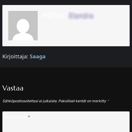
Author:
Elandra
Kirjoittaja:
Saaga
Vastaa
Sähköpostiosoitettasi ei julkaista.
Pakolliset kentät on merkitty
*
Kommentti
*