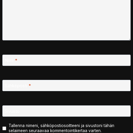
Nimi
*
Sähköposti
*
Sivusto
Tallenna nimeni, sähköpostiosoitteeni ja sivustoni tähän
selaimeen seuraavaa kommentointikertaa varten.