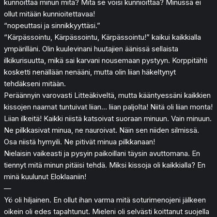
kunnoittaa minun mitä? Mitä se voisi kunnioittaa? Minussa ei
ollut mitään kunnioitettavaa!
“nopeuttasi ja sinnikkyyttäsi.”
“Kärpässointu, Kärpässointu, Kärpässointu!” kaikui kaikkialla
ympärilläni. Olin kuulevinani huutajien äänissä sellaista
ilkikurisuutta, mikä sai karvani nousemaan pystyyn. Korppitähti
kosketti nenällään nenääni, mutta olin liian häkeltynyt
tehdäkseni mitään.
Peräännyin varovasti Litteäkiveltä, mutta kääntyessäni kaikkien
kissojen naamat tuntuivat liian… liian paljolta! Niitä oli liian monta!
Liian ilkeitä! Kaikki niistä katsoivat suoraan minuun. Vain minuun.
Ne pilkkasivat minua, ne nauroivat. Näin sen niiden silmissä.
Osa niistä hymyili. Ne pitivät minua pilkkanaan!
Nielaisin vaikeasti ja pysyin paikoillani täysin avuttomana. En
tiennyt mitä minun pitäisi tehdä. Miksi kissoja oli kaikkialla? En
minä kuulunut Eloklaaniin!
—
Yö oli hiljainen. En ollut ihan varma mitä soturimenojeni jälkeen
oikein oli edes tapahtunut. Mieleni oli selvästi koittanut suojella