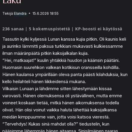
Tekijä
Elandra
15.6.2026 18:55
236 sanaa | 5 kokemuspistettä | KP-boosti ei käytössä
Tassutin kylki kyljessä Lunan kanssa kujia pitkin. Oli kaunis keli
ja aurinko lämmitti paksua turkkiani mukavasti kulkiessamme
ilman määränpäätä pitkin kaksijalkalan kujia.
“Hei, matkaajat!” kuulin yhtäkkiä huudon ja käänsin päätäni.
Huomasin suurehkon valkean kotikisun oransseilla kohdilla.
Hänen kaulansa ympärillään oleva panta päästi kilahduksia, kun
kello heilahteli hänen liikkeidensä mukana.
Vilkaisin Lunaan ja lähdimme sitten lähestymään kissaa
varovasti. Hänen olemuksensa oli ystävällinen, mutta emme
voineet koskaan tietää, mitkä hänen aikomuksensa todella
olivat. Hän olisi voinut vaikka haluta lähettää kaksijalkansa
meidän kimppuumme vain, jotta voisi katsoa vierestä.
“Tervehdys! Kukas sinä mahdat olla?” tiedustelin, kun
pääsimme lähemmäs hänen aitaansa. Sinisilmäinen naaras