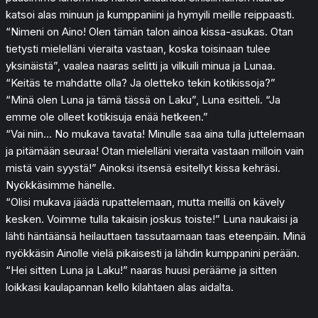
katsoi alas minuun ja kumppaniini ja hymyili meille reippaasti.
“Nimeni on Aino! Olen tämän talon ainoa kissa-asukas. Otan
tietysti mielelläni vieraita vastaan, koska toisinaan tulee
yksinäistä”, vaalea naaras selitti ja vilkuili minua ja Lunaa.
“Keitäs te mahdatte olla? Ja oletteko tekin kotikissoja?”
“Minä olen Luna ja tämä tässä on Laku”, Luna esitteli. “Ja
emme ole olleet kotikisuja enää hetkeen.”
“Vai niin… No mukava tavata! Minulle saa aina tulla juttelemaan
ja pitämään seuraa! Otan mielelläni vieraita vastaan milloin vain
mistä vain syystä!” Ainoksi itsensä esitellyt kissa kehräsi.
Nyökkäsimme hänelle.
“Olisi mukava jäädä rupattelemaan, mutta meillä on kävely
kesken. Voimme tulla takaisin joskus toiste!” Luna naukaisi ja
lähti häntäänsä heilauttaen tassutaamaan taas eteenpäin. Minä
nyökkäsin Ainolle vielä pikaisesti ja lähdin kumppanini perään.
“Hei sitten Luna ja Laku!” naaras huusi perääme ja sitten
loikkasi kaulapannan kello kilahtaen alas aidalta.