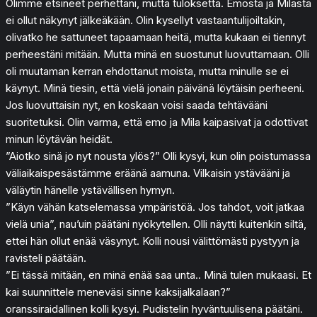
Olimme etsineet perhettäni, mutta tuloksetta. Emosta ja Milasta
ei ollut näkynyt jälkeäkään. Olin kysellyt vastaantulijoiltakin,
olivatko he sattuneet tapaamaan heitä, mutta kukaan ei tiennyt
perheestäni mitään. Mutta minä en suostunut luovuttamaan. Olli
oli muutaman kerran ehdottanut moista, mutta minulle se ei
käynyt. Minä tiesin, että vielä jonain päivänä löytäisin perheeni.
Jos luovuttaisin nyt, en koskaan voisi saada tehtävääni
suoritetuksi. Olin varma, että emo ja Mila kaipasivat ja odottivat
minun löytävän heidät.
”Aiotko sinä jo nyt nousta ylös?” Olli kysyi, kun olin poistumassa
väliaikaispesästämme eräänä aamuna. Vilkaisin ystävääni ja
väläytin hänelle ystävällisen hymyn.
”Käyn vähän katselemassa ympäristöä. Jos tahdot, voit jatkaa
vielä unia”, nau’uin päätäni nyökytellen. Olli näytti kuitenkin siltä,
ettei hän ollut enää väsynyt. Kolli nousi välittömästi pystyyn ja
ravisteli päätään.
”Ei tässä mitään, en minä enää saa unta.. Minä tulen mukaasi. Et
kai suunnittele meneväsi sinne kaksijalkalaan?”
oranssiraidallinen kolli kysyi. Pudistelin hyväntuulisena päätäni.