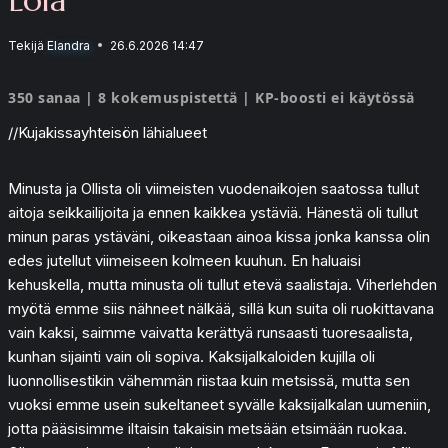
Tekijä
Elandra
26.6.2026 14:47
350 sanaa | 8 kokemuspistettä | KP-boosti ei käytössä
//Kujakissayhteisön lähialueet
Minusta ja Ollista oli viimeisten vuodenaikojen saatossa tullut
aitoja seikkailijoita ja ennen kaikkea ystäviä. Hänestä oli tullut
minun paras ystäväni, oikeastaan ainoa kissa jonka kanssa olin
edes jutellut viimeiseen kolmeen kuuhun. En haluaisi
kehuskella, mutta minusta oli tullut etevä saalistaja. Viherlehden
myötä emme siis nähneet nälkää, sillä kun suita oli ruokittavana
vain kaksi, saimme vaivatta kerättyä runsaasti tuoresaalista,
kunhan sijainti vain oli sopiva. Kaksijalkaloiden kujilla oli
luonnollisestikin vähemmän riistaa kuin metsissä, mutta sen
vuoksi emme usein sukeltaneet syvälle kaksijalkalan uumeniin,
jotta pääsisimme iltaisin takaisin metsään etsimään ruokaa.