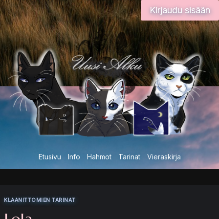
Siirry
Kirjaudu sisään
sisältöön
Etusivu
Info
Hahmot
Tarinat
Vieraskirja
KLAANITTOMIEN TARINAT
Lola