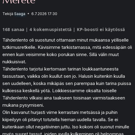
Tekijä
Saaga
6.7.2026 17:30
168 sanaa | 4 kokemuspistettä | KP-boosti ei käytössä
Tähdenlento oli suostunut ottamaan minut mukaansa yölliselle
tutkimusretkelle. Kävisimme tarkistamassa, mitä edessäpäin oli
ennen kuin veisimme koko porukan sinne. Sillä välin muut
nukkuisivat.
Tähdenlento tarjotui kertomaan tarinan loukkaantuneesta
tassustaan, vaikka olin kuullut sen jo. Halusin kuitenkin kuulla
sen uudelleen, koska mikäpäs sen parempaa kuin tarina puissa
kulkiessa keskellä yötä. Loikkiessamme oksalta toiselle
Tähdenlento vilkaisi aina taakseen toisinaan varmistaakseen
mukana pysymiseni.
Olin kasvanut hurjasti viime kerrastani metsässä ja puihin
kiipeilyyn oli pitänyt totutella hieman uudella tavalla. Se ei
kuitenkaan ollut negatiivinen juttu. Iso kokoni oli suonut minulle
myös suuret tassut, joiden avulla kulkeminen oli helpompaa.