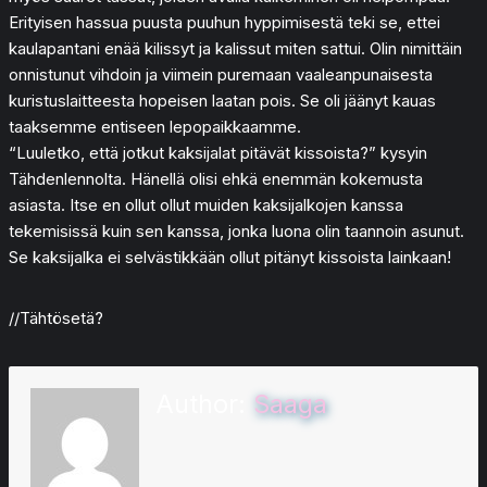
Erityisen hassua puusta puuhun hyppimisestä teki se, ettei
kaulapantani enää kilissyt ja kalissut miten sattui. Olin nimittäin
onnistunut vihdoin ja viimein puremaan vaaleanpunaisesta
kuristuslaitteesta hopeisen laatan pois. Se oli jäänyt kauas
taaksemme entiseen lepopaikkaamme.
“Luuletko, että jotkut kaksijalat pitävät kissoista?” kysyin
Tähdenlennolta. Hänellä olisi ehkä enemmän kokemusta
asiasta. Itse en ollut ollut muiden kaksijalkojen kanssa
tekemisissä kuin sen kanssa, jonka luona olin taannoin asunut.
Se kaksijalka ei selvästikkään ollut pitänyt kissoista lainkaan!
//Tähtösetä?
Author:
Saaga