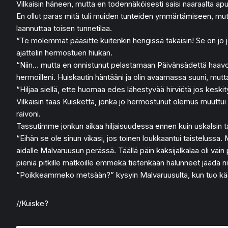
Vilkaisin häneen, mutta en todennäköisesti saisi naaraalta a
En ollut paras mitä tuli muiden tunteiden ymmärtämiseen, mutt
laannuttaa toisen tunnetilaa.
“Te molemmat pääsitte kuitenkin hengissä takaisin! Se on jo jota
ajattelin hermostuen hiukan.
“Niin… mutta en onnistunut pelastamaan Päivänsädettä haavoilta
hermoilleni. Huiskautin häntääni ja olin avaamassa suuni, mutt
“Hiljaa siellä, ette huomaa edes lähestyvää hirviötä jos kesk
Vilkaisin taas Kuisketta, jonka jo hermostunut olemus muuttui vi
raivoni.
Tassutimme jonkun aikaa hiljaisuudessa ennen kuin uskalsin t
“Eihän se ole sinun vikasi, jos toinen loukkaantui taistelussa
aidalle Malvaruusun perässä. Täällä päin kaksijalkalaa oli vain
pieniä pitkille matkoille emmekä tietenkään halunneet jäädä nii
“Poikkeammeko metsään?” kysyin Malvaruusulta, kun tuo kääntyi
//Kuiske?