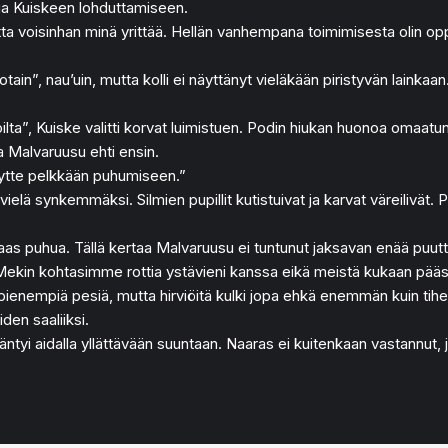
pua Kuiskeen lohduttamiseen.
a voisinhan minä yrittää. Hellän vanhempana toimimisesta olin oppi
in”, nau’uin, mutta kolli ei näyttänyt vieläkään piristyvän lainkaan.
”, Kuiske valitti korvat luimistuen. Podin hiukan huonoa omaatuntoa
a Malvaruusu ehti ensin.
itytte pelkkään puhumiseen.”
elä synkemmäksi. Silmien pupillit kutistuivat ja karvat väreilivät. P
aas puhua. Tällä kertaa Malvaruusu ei tuntunut jaksavan enää puutt
. Mekin kohtasimme rottia ystävieni kanssa eikä meistä kukaan päässy
 pienempiä pesiä, mutta hirviöitä kulki jopa ehkä enemmän kuin tihe
den saaliiksi.
 aidalla yllättävään suuntaan. Naaras ei kuitenkaan vastannut, joh