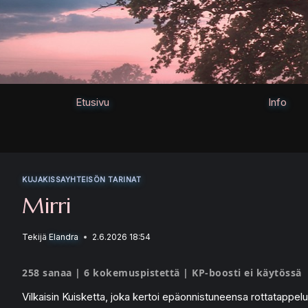
Siirry
sisältöön
Etusivu
Info
KUJAKISSAYHTEISÖN TARINAT
Mirri
Tekijä
Elandra
2.6.2026 18:54
258 sanaa | 6 kokemuspistettä | KP-boosti ei käytössä
Vilkaisin Kuisketta, joka kertoi epäonnistuneensa rottatappel