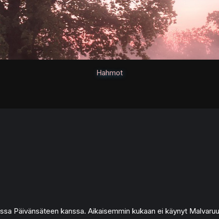
Hahmot
ussa Päivänsäteen kanssa. Aikaisemmin kukaan ei käynyt Malvaruusua