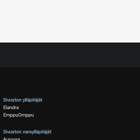
Sivuston ylläpitäjät
Elandra
EmppuOmppu
Sivuston varaylläpitäjät
Auroora