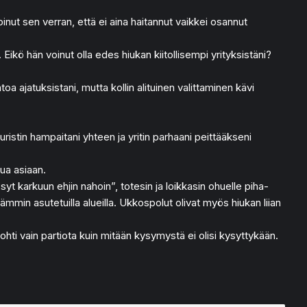
nut sen verran, että ei aina haitannut vaikkei osannut
 Eikö hän voinut olla edes hiukan kiitollisempi yrityksistäni?
 ajatuksistani, mutta kollin alituinen valittaminen kävi
uristin hampaitani yhteen ja yritin parhaani peittääkseni
ua asiaan.
t karkuun ehjin nahoin”, totesin ja loikkasin ohuelle piha-
ämmin asutetuilla alueilla. Ukkospolut olivat myös hiukan liian
ti vain partiota kuin mitään kysymystä ei olisi kysyttykään.