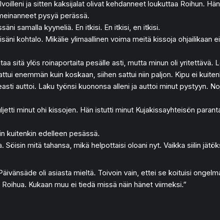
leni ja sitten kaksijalat olivat kehdanneet loukuttaa Roihun. Hänet 
ni meinanneet pysyä perässä.
ni samalla kyyneliä. En itkisi. En itkisi, en itkisi.
isäni kohtalo. Mikälie ylimaallinen voima meitä kissoja ohjailikaan ei
a sitä ylös roinaportaita pesälle asti, mutta minun oli yritettävä. L
attui enemmän kuin koskaan, siihen sattui niin paljon. Kipu ei kuit
keasti auttoi. Laku työnsi kuononsa alleni ja auttoi minut pystyyn. N
ljetti minut ohi kissojen. Hän istutti minut Kujakissayhteisön paranta
olin kuitenkin edelleen pesässä.
 Söisin mitä tahansa, mikä helpottaisi oloani nyt. Vaikka siilin jätöksi
äivänsäde oli asiasta mieltä. Toivoin vain, ettei se koituisi ongelma
Roihua. Kukaan muu ei tiedä missä näin hänet viimeksi.”