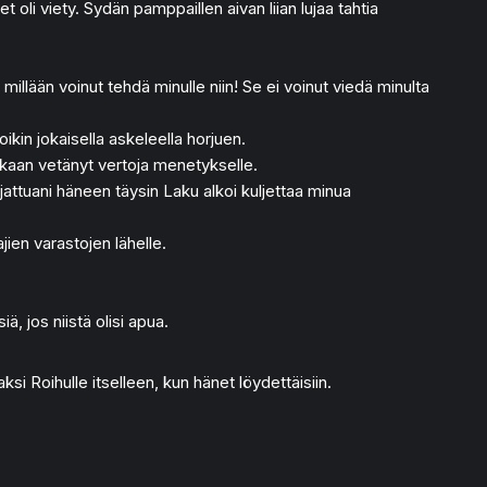
oli viety. Sydän pamppaillen aivan liian lujaa tahtia
 millään voinut tehdä minulle niin! Se ei voinut viedä minulta
oikin jokaisella askeleella horjuen.
enkaan vetänyt vertoja menetykselle.
ojattuani häneen täysin Laku alkoi kuljettaa minua
jien varastojen lähelle.
ä, jos niistä olisi apua.
ksi Roihulle itselleen, kun hänet löydettäisiin.