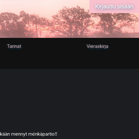
Kirjaudu sisään
Tarinat
Vieraskirja
kään mennyt mönkäpartio!!