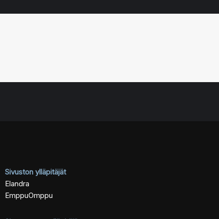
Sivuston ylläpitäjät
Elandra
EmppuOmppu