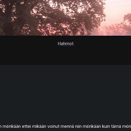
Hahmot
 mönkään ettei mikään voinut mennä niin mönkään kuin tämä mön