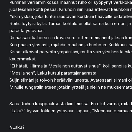
Kuminan verilammikossa maannut ruho oli syöpynyt verkkokalvoil
juostessani kohti pesää. Kiiruhdin niin lujaa etteivät keuhko
Yskin yskää, joka tuntui raastavan kurkkuni haavoille pidätellessä
Roihu löytyisi kyllä. Tämän kohtalo ei ollut sama kuin emoni ja 
parasta ystävääni.
Rinnassani kaihersi niin kova suru, etten meinannut jaksaa kanta
Kun pääsin ylös asti, rojahdin maahan ja huohotin. Kurkkuuni s
Kissat alkoivat parveilla ympärilläni, mutta vain yksi heistä oi
kauemmaksi.
“Ei hätää, Härmä ja Mesiläinen auttavat sinua”, kolli sanoi ja ku
“Mesiläinen”, Laku kutsui parantajanaarasta.
Suljin silmäni ja toivoin herääväni unesta. Avatessani silmäni 
Minulle tungettiin eteen jotakin yrttejä ja nielin ne mukisematta.
Sana Roihun kaappauksesta kiiri leirissä. En ollut varma, mitä P
“Laku?” kysyin tökkien ystävääni lapaan, “Mennään etsimään 
//Laku?