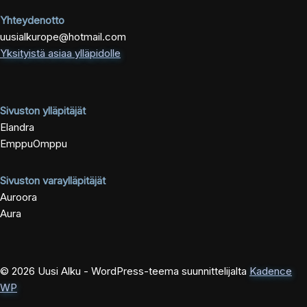
Yhteydenotto
uusialkurope@hotmail.com
Yksityistä asiaa ylläpidolle
Sivuston ylläpitäjät
Elandra
EmppuOmppu
Sivuston varaylläpitäjät
Auroora
Aura
© 2026 Uusi Alku - WordPress-teema suunnittelijalta
Kadence
WP