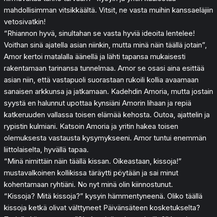
mahdollisimman vitsikkäältä. Vitsit, ne vasta muihin kanssaeläjiin
vetosivatkin!
“Rhiannon hyvä, sinultahan se vasta hyviä ideoita lentelee!
Voithan sinä ajatella asian niinkin, mutta minä näin täällä jotain”,
Amor kertoi matalalla äänellä ja lähti tapansa mukaisesti
rakentamaan tarinansa tunnelmaa. Amor se osasi aina esittää
asian niin, että vastapuoli suorastaan rukoili kollia avaamaan
sanaisen arkkunsa ja jatkamaan. Kadehdin Amoria, mutta jostain
syystä en halunnut upottaa kynsiäni Amorin lihaan ja repiä
katkeruuden vallassa toisen elämää kehosta. Outoa, ajattelin ja
rypistin kulmiani. Katsoin Amoria ja yritin hakea toisen
olemuksesta vastausta kysymykseeni. Amor tuntui enemmän
liittolaiselta, hyvällä tapaa.
“Minä nimittäin näin täällä kissan. Oikeastaan, kissoja!”
mustavalkoinen kollikissa täräytti pöytään ja sai minut
kohentamaan ryhtiäni. No nyt minä olin kiinnostunut.
“Kissoja? Mitä kissoja?” kysyin hämmentyneenä. Oliko täällä
kissoja ketkä olivat välttyneet Päivänsäteen kosketukselta?