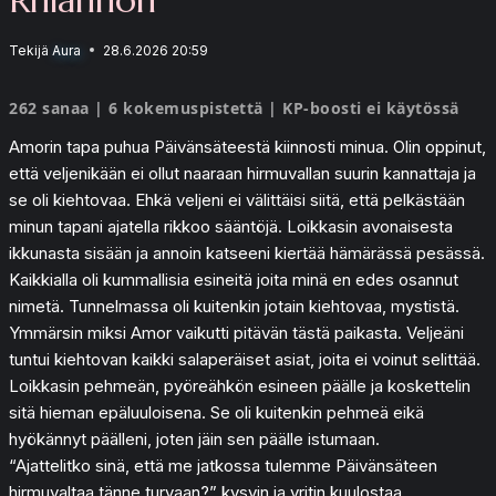
Tekijä
Aura
28.6.2026 20:59
262 sanaa | 6 kokemuspistettä | KP-boosti ei käytössä
Amorin tapa puhua Päivänsäteestä kiinnosti minua. Olin oppinut,
että veljenikään ei ollut naaraan hirmuvallan suurin kannattaja ja
se oli kiehtovaa. Ehkä veljeni ei välittäisi siitä, että pelkästään
minun tapani ajatella rikkoo sääntöjä. Loikkasin avonaisesta
ikkunasta sisään ja annoin katseeni kiertää hämärässä pesässä.
Kaikkialla oli kummallisia esineitä joita minä en edes osannut
nimetä. Tunnelmassa oli kuitenkin jotain kiehtovaa, mystistä.
Ymmärsin miksi Amor vaikutti pitävän tästä paikasta. Veljeäni
tuntui kiehtovan kaikki salaperäiset asiat, joita ei voinut selittää.
Loikkasin pehmeän, pyöreähkön esineen päälle ja koskettelin
sitä hieman epäluuloisena. Se oli kuitenkin pehmeä eikä
hyökännyt päälleni, joten jäin sen päälle istumaan.
“Ajattelitko sinä, että me jatkossa tulemme Päivänsäteen
hirmuvaltaa tänne turvaan?” kysyin ja yritin kuulostaa