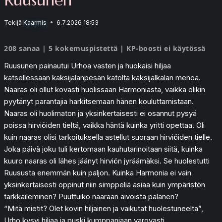
Tekijä
Kaarmis
6.7.2026 18:53
208 sanaa | 5 kokemuspistettä | KP-boosti ei käytössä
Ruusunen painautui Urhoa vasten ja huokaisi hiljaa
katsellessaan kaksijalanpesän katolta kaksijalkalan menoa.
Naaras oli ollut kovasti huolissaan Harmoniasta, vaikka olikin
pyytänyt parantajia harkitsemaan hänen kouluttamistaan.
Naaras oli huolimaton ja yksinkertaisesti ei osannut pysyä
poissa hirviöiden tieltä, vaikka häntä kuinka yritti opettaa. Oli
kuin naaras olisi tarkoituksella astellut suoraan hirviöiden tielle.
Joka päivä joku tuli kertomaan kauhutarinoitaan siitä, kuinka
kuuro naaras oli lähes jäänyt hirviön jyräämäksi. Se huolestutti
Ruususta enemmän kuin paljon. Kuinka Harmonia ei vain
yksinkertaisesti oppinut niin simppeliä asiaa kuin ympäristön
tarkkaileminen? Puuttuiko naaraan aivoista palanen?
“Mitä mietit? Olet kovin hiljainen ja vaikutat huolestuneelta”,
Urho kysyi hiljaa ja puski kumppaniaan varovasti.