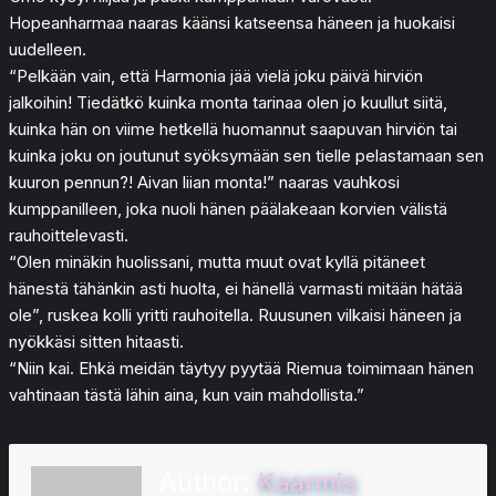
Hopeanharmaa naaras käänsi katseensa häneen ja huokaisi
uudelleen.
“Pelkään vain, että Harmonia jää vielä joku päivä hirviön
jalkoihin! Tiedätkö kuinka monta tarinaa olen jo kuullut siitä,
kuinka hän on viime hetkellä huomannut saapuvan hirviön tai
kuinka joku on joutunut syöksymään sen tielle pelastamaan sen
kuuron pennun?! Aivan liian monta!” naaras vauhkosi
kumppanilleen, joka nuoli hänen päälakeaan korvien välistä
rauhoittelevasti.
“Olen minäkin huolissani, mutta muut ovat kyllä pitäneet
hänestä tähänkin asti huolta, ei hänellä varmasti mitään hätää
ole”, ruskea kolli yritti rauhoitella. Ruusunen vilkaisi häneen ja
nyökkäsi sitten hitaasti.
“Niin kai. Ehkä meidän täytyy pyytää Riemua toimimaan hänen
vahtinaan tästä lähin aina, kun vain mahdollista.”
Author:
Kaarmis