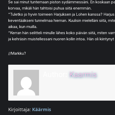
Se sai minut tuntemaan piston sydämmessäni. En koskaan pakot
korvaa, mikäli hän tahtoisi puhua siitä enemmän.
“Tuletko jo hyvin toimeen Harjuksen ja Lohen kanssa? Harjus ete
keventääkseni tunnelmaa hieman. Kuulisin mielelläni siitä, m
aikaa, kun muilla.
“Kerran hän selitteli minulle lähes koko päivän siitä, miten var
ja kehräsin muistellessani nuoren kollin intoa. Hän oli kiint
//Markku?
Author:
Kaarmis
Kirjoittaja:
Käärmis