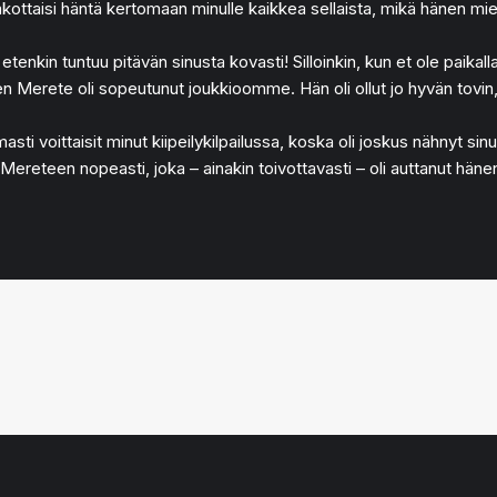
taisi häntä kertomaan minulle kaikkea sellaista, mikä hänen mieltä
nkin tuntuu pitävän sinusta kovasti! Silloinkin, kun et ole paikalla
iten Merete oli sopeutunut joukkioomme. Hän oli ollut jo hyvän tov
masti voittaisit minut kiipeilykilpailussa, koska oli joskus nähnyt 
ynyt Mereteen nopeasti, joka – ainakin toivottavasti – oli auttanut