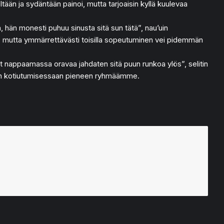
än ja sydäntään painoi, mutta tarjoaisin kyllä kuulevaa
, hän monesti puhuu sinusta sitä sun tätä”, nau’uin
in, mutta ymmärrettävästi toisilla sopeutuminen vei pidemmän
sinut nappaamassa oravaa jahdaten sitä puun runkoa ylös”, selitin
 hänen kotiutumisessaan pieneen ryhmäämme.