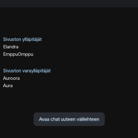
Sivuston ylläpitäjät
Elandra
EmppuOmppu
Sivuston varaylläpitäjät
Auroora
Aura
Avaa chat uuteen välilehteen