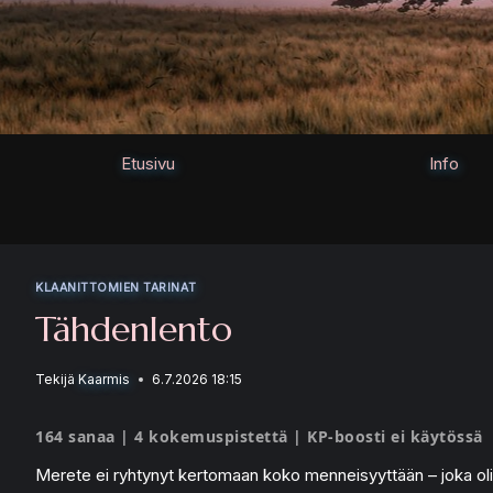
Siirry
sisältöön
Etusivu
Info
KLAANITTOMIEN TARINAT
Tähdenlento
Tekijä
Kaarmis
6.7.2026 18:15
164 sanaa | 4 kokemuspistettä | KP-boosti ei käytössä
Merete ei ryhtynyt kertomaan koko menneisyyttään – joka oli oike