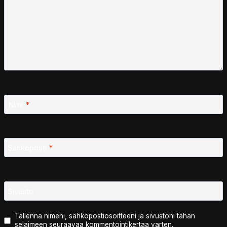
Nimi
*
Sähköposti
*
Sivusto
Tallenna nimeni, sähköpostiosoitteeni ja sivustoni tähän
selaimeen seuraavaa kommentointikertaa varten.