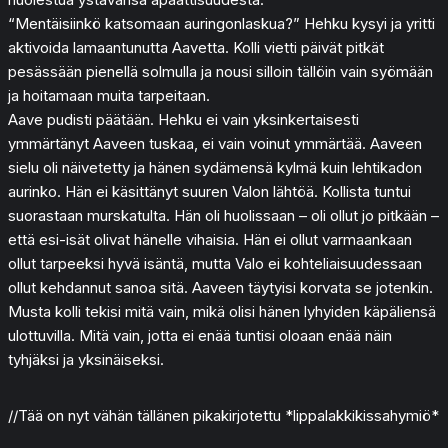
“Mentäisiinkö katsomaan auringonlaskua?” Hehku kysyi ja yritti
aktivoida lamaantunutta Aavetta. Kolli vietti päivät pitkät
pesässään pienellä solmulla ja nousi silloin tällöin vain syömään
ja hoitamaan muita tarpeitaan.
Aave pudisti päätään. Hehku ei vain yksinkertaisesti
ymmärtänyt Aaveen tuskaa, ei vain voinut ymmärtää. Aaveen
sielu oli näivetetty ja hänen sydämensä kylmä kuin lehtikadon
aurinko. Hän ei käsittänyt suuren Valon lähtöä. Kollista tuntui
suorastaan murskatulta. Hän oli huolissaan – oli ollut jo pitkään –
että esi-isät olivat hänelle vihaisia. Hän ei ollut varmaankaan
ollut tarpeeksi hyvä isäntä, mutta Valo ei kohteliaisuudessaan
ollut kehdannut sanoa sitä. Aaveen täytyisi korvata se jotenkin.
Musta kolli tekisi mitä vain, mikä olisi hänen lyhyiden käpäliensä
ulottuvilla. Mitä vain, jotta ei enää tuntisi oloaan enää näin
tyhjäksi ja yksinäiseksi.
//Tää on nyt vähän tällänen pikakirjotettu *lippalakkikissahymiö*