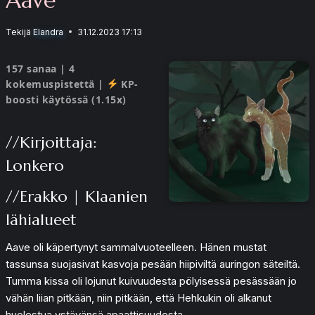
Tekijä
Elandra
31.12.2023 17:13
157 sanaa | 4
kokemuspistettä |
KP-
boosti käytössä (1.15x)
//Kirjoittaja:
Lonkero
//Erakko | Klaanien
lähialueet
Aave oli käpertynyt sammalvuoteelleen. Hänen mustat
tassunsa suojasivat kasvoja pesään hiipiviltä auringon säteiltä.
Tumma kissa oli lojunut kuivuudesta pölyisessä pesässään jo
vähän liian pitkään, niin pitkään, että Hehkukin oli alkanut
huolestua ystävänsä apaattisuudesta.