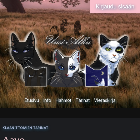
Siirry
Kirjaudu sisään
sisältöön
Etusivu
Info
Hahmot
Tarinat
Vieraskirja
KLAANITTOMIEN TARINAT
Aave