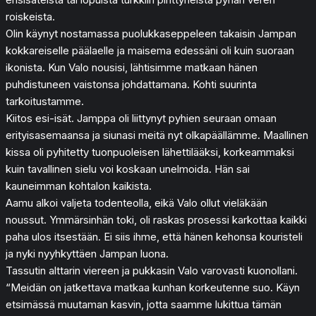
roiskeista.
Olin käynyt nostamassa puolukkaseppeleen takaisin Jampan
kokkareiselle päälaelle ja maisema edessäni oli kuin suoraan
ikonista. Kun Valo nousisi, lähtisimme matkaan hänen
puhdistuneen vaistonsa johdattamana. Kohti suurinta
tarkoitustamme.
Kiitos esi-isät. Jamppa oli liittynyt pyhien seuraan omaan
erityisasemaansa ja siunasi meitä nyt olkapäällämme. Maallinen
kissa oli pyhitetty tuonpuoleisen lähettilääksi, korkeammaksi
kuin tavallinen sielu voi koskaan unelmoida. Hän sai
kauneimman kohtalon kaikista.
Aamu alkoi valjeta todenteolla, eikä Valo ollut vieläkään
noussut. Ymmärsinhän toki, oli raskas prosessi karkottaa kaikki
paha ulos itsestään. Ei siis ihme, että hänen kehonsa kouristeli
ja nyki nyyhkyttäen Jampan luona.
Tassutin alttarin viereen ja pukkasin Valo varovasti kuonollani.
“Meidän on jatkettava matkaa kunhan korkeutenne suo. Käyn
etsimässä muutaman kasvin, jotta saamme lukittua tämän