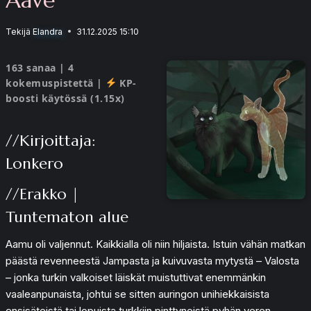
Tekijä
Elandra
31.12.2025 15:10
163 sanaa | 4
kokemuspistettä |
KP-
boosti käytössä (1.15x)
//Kirjoittaja:
Lonkero
//Erakko |
Tuntematon alue
Aamu oli valjennut. Kaikkialla oli niin hiljaista. Istuin vähän matkan
päästä revenneestä Jampasta ja kuivuvasta mytystä – Valosta
– jonka turkin valkoiset läiskät muistuttivat enemmänkin
vaaleanpunaista, johtui se sitten auringon unihiekkaisista
ensisäteistä tai lopuista turkkiin pinttyneistä pyhän veren