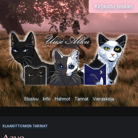
Siirry
Kirjaudu sisään
sisältöön
Etusivu
Info
Hahmot
Tarinat
Vieraskirja
KLAANITTOMIEN TARINAT
Aave