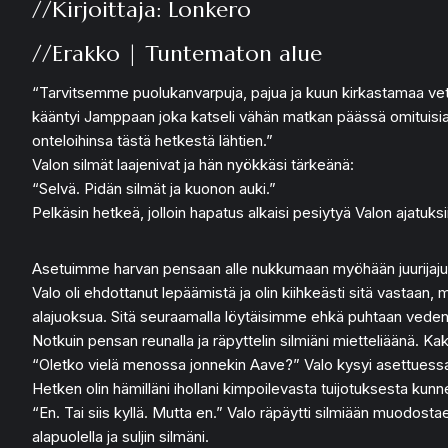
//Kirjoittaja: Lonkero
//Erakko | Tuntematon alue
“Tarvitsemme puolukanvarpuja, pajua ja kuun kirkastamaa vet
kääntyi Jamppaan joka katseli vähän matkan päässä omituisia o
onteloihinsa tästä hetkestä lähtien.”
Valon silmät laajenivat ja hän nyökkäsi tärkeänä:
“Selvä. Pidän silmät ja kuonon auki.”
Pelkäsin hetkeä, jolloin hapatus alkaisi pesiytyä Valon ajatuksii
Asetuimme harvan pensaan alle nukkumaan myöhään juurijajuuri 
Valo oli ehdottanut lepäämistä ja olin kiihkeästi sitä vastaa
alajuoksua. Sitä seuraamalla löytäisimme ehkä puhtaan veden. To
Notkuin pensan reunalla ja räpyttelin silmiäni mietteliäänä. K
“Oletko vielä menossa jonnekin Aave?” Valo kysyi asettuessaa
Hetken olin hämilläni ihollani kimpoilevasta tuijotuksesta kunn
“En. Tai siis kyllä. Mutta en.” Valo räpäytti silmiään muodo
alapuolella ja suljin silmäni.