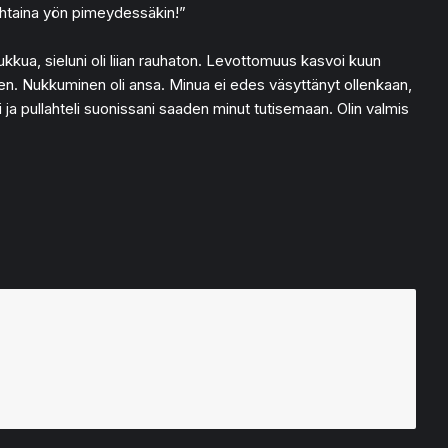
puhtaina yön pimeydessäkin!”
ua, sieluni oli liian rauhaton. Levottomuus kasvoi kuun
een. Nukkuminen oli ansa. Minua ei edes väsyttänyt ollenkaan,
li ja pullahteli suonissani saaden minut tutisemaan. Olin valmis