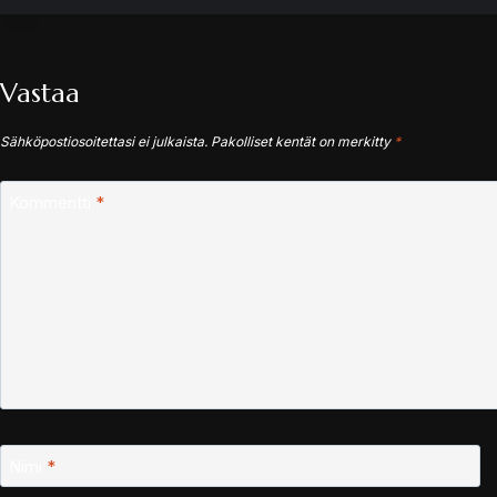
Vastaa
Sähköpostiosoitettasi ei julkaista.
Pakolliset kentät on merkitty
*
Kommentti
*
Nimi
*