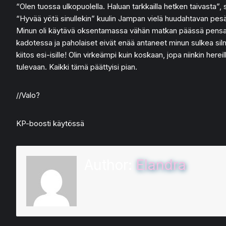
“Olen tuossa ulkopuolella. Haluan tarkkailla hetken taivasta”
“Hyvää yötä sinullekin” kuulin Jampan vielä huudahtavan pes
Minun oli käytävä oksentamassa vähän matkan päässä pensaast
kadotessa ja paholaiset eivät enää antaneet minun sulkea silm
kiitos esi-isille! Olin virkeämpi kuin koskaan, jopa niinkin her
tulevaan. Kaikki tämä päättyisi pian.
//Valo?
KP-boosti käytössä
Author:
Elandra