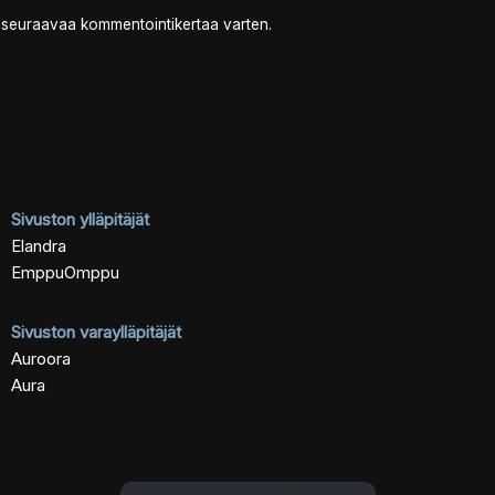
n seuraavaa kommentointikertaa varten.
Sivuston ylläpitäjät
Elandra
EmppuOmppu
Sivuston varaylläpitäjät
Auroora
Aura