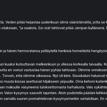
tä. Veden pitää heijastaa uudenkuun silmä vääristämättä, jotta se
tuksiaan, “ja saalista. Esi-isät tahtovat pitää Jampan kylläisenä.
n ja hänen hermoratansa pölläytellä henkisiä homeitiöitä hengitysteihi
kuuksi kutsuttavan melkeinkuun jo ollessa korkealla taivaalla. Kuus
n, mutta en voinut vastustaa hänen pyhää tahtoaan. Olimme onneksem
ivoin, että olimme oikeassa. Nyt oli kiire. Sisuskaluni halusivat ry
aksi muuta kissaa asettuivat hiljakseen yöpuulle. Oma kehoni kuitenk
n makuulle väsyneenä tuloksettomasta harhailusta. Valo sykähteli n
es Valon kysymys saavutti tajuntani. Aloin pudistella päätäni kiihkeä
staen samalla suuren ponnahtelevan kysymysmerkin vartalollaan. En