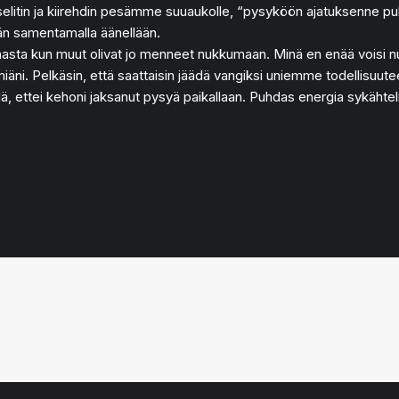
, selitin ja kiirehdin pesämme suuaukolle, “pysyköön ajatuksenne 
än samentamalla äänellään.
a kun muut olivat jo menneet nukkumaan. Minä en enää voisi nukk
iäni. Pelkäsin, että saattaisin jäädä vangiksi uniemme todellisuut
eillä, ettei kehoni jaksanut pysyä paikallaan. Puhdas energia sykähte