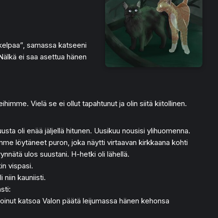
 kelpaa”, samassa katseeni
 Nälkä ei saa asettua hänen
mme. Vielä se ei ollut tapahtunut ja olin siitä kiitollinen.
ta oli enää jäljellä hitunen. Uusikuu nousisi ylihuomenna.
me löytäneet puron, joka näytti virtaavan kirkkaana kohti
nnätä ulos suustani. H-hetki oli lähellä.
in vispasi.
iin kauniisti.
sti:
 voinut katsoa Valon päätä leijumassa hänen kehonsa