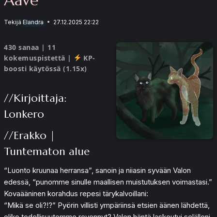
Tekijä
Elandra
27.12.2025 22:22
430 sanaa | 11
kokemuspistettä |
KP-
boosti käytössä (1.15x)
//Kirjoittaja:
Lonkero
//Erakko |
Tuntematon alue
“Luonto kruunaa herransa”, sanoin ja niiasin syvään Valon
edessä, “punomme sinulle maallisen muistutuksen voimastasi.”
Kovaääninen korahdus repesi tärykalvoillani:
“Mikä se oli?!?” Pyörin villisti ympäriinsä etsien äänen lähdettä,
oliko todellisuutemme revennyt? Valon häntä laskeutui selälleni