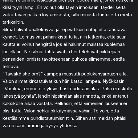
kiilsi tyyni lampi. En voinut olla täysin innoissani täydelliseltä
vaikuttavan paikan löytämisestä, sillä minusta tuntui että meitä
tarkkailtiin.
Silmät olivat päällekäyvät ja repivät kuin rintapieltä raastavat
kynnet. Loimusivat pahanilkistä tulta, niin kitkerää, että suun
kautta ei voinut hengittää jos ei halunnut maistaa kuolemaa
kielellään. Ne silmät tähtäsivät ja heittelehtivät piikkejään
pensaiden lomista tavoitteenaan puhkoa elimemme, estää
tehtävä.
“Täwäkö she om?” Jamppa mussutti puolukanvarpujen alta.
Valon silmät kirkastuivat kun hän katsoi lampea. Nyökkäsin.
“Varokaa, emme ole yksin. Laskeudutaan alas. Paha ei uskalla
lähestyä pyhää”, lähdin hipsimään alas rinnettä, enkä antanut
kaksikolle aikaa vastata. Pelkäsin, että viimeinen lauseeni ei
olisi totta. Valon hehku oli käymässä vähiin. Toivoin, että
kestäisimme puhdistautumisriittiin. Siihen asti meidän pitäisi
varoa sanojamme ja pysyä yhdessä.