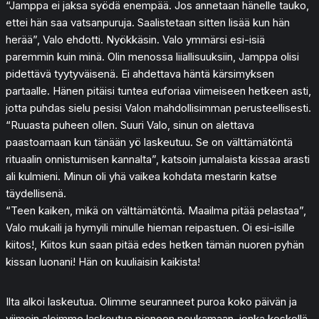
“Jamppa ei jaksa syödä enempää. Jos annetaan hänelle tauko,
ettei hän saa vatsanpuruja. Saalistetaan sitten lisää kun hän
herää”, Valo ehdotti. Nyökkäsin. Valo ymmärsi esi-isiä
paremmin kuin minä. Olin menossa liiallisuuksiin, Jamppa olisi
pidettävä tyytyväisenä. Ei ahdettava häntä kärsimyksen
partaalle. Hänen pitäisi tuntea euforiaa viimeiseen hetkeen asti,
jotta puhdas sielu pesisi Valon mahdollisimman perusteellisesti.
“Ruuasta puheen ollen. Suuri Valo, sinun on alettava
paastoamaan kun tänään yö laskeutuu. Se on välttämätöntä
rituaalin onnistumisen kannalta”, katsoin jumalaista kissaa arasti
ali kulmieni. Minun oli yhä vaikea kohdata mestarin katse
täydellisenä.
“Teen kaiken, mikä on välttämätöntä. Maailma pitää pelastaa”,
Valo mukaili ja hymyili minulle hieman reipastuen. Oi esi-isille
kiitos!, Kiitos kun saan pitää edes hetken tämän nuoren pyhän
kissan luonani! Hän on kuuliaisin kaikista!
Ilta alkoi laskeutua. Olimme seuranneet puroa koko päivän ja
viimein aloimme laskeutua pieneen poukamaan, jonka keskellä