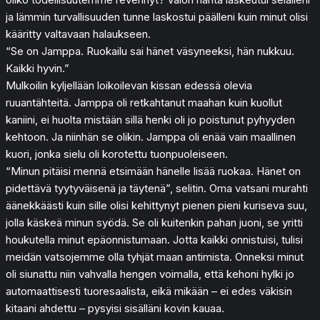
ja lämmin turvallisuuden tunne laskostui päälleni kuin minut olisi
kääritty valtavaan halaukseen.
“Se on Jamppa. Ruokailu sai hänet väsyneeksi, hän nukkuu.
Kaikki hyvin.”
Mulkoilin kyljellään loikoilevan kissan edessä olevia
ruuantähteitä. Jamppa oli retkahtanut maahan kuin kuollut
kaniini, ei huolta mistään sillä henki oli jo poistunut pyhyyden
kehtoon. Ja niinhän se olikin. Jamppa oli enää vain maallinen
kuori, jonka sielu oli korotettu tuonpuoleiseen.
“Minun pitäisi mennä etsimään hänelle lisää ruokaa. Hänet on
pidettävä tyytyväisenä ja täytenä”, selitin. Oma vatsani murahti
äänekkäästi kuin sille olisi kehittynyt pienen pieni kuriseva suu,
jolla käskeä minun syödä. Se oli kuitenkin pahan juoni, se yritti
houkutella minut epäonnistumaan. Jotta kaikki onnistuisi, tulisi
meidän vatsojemme olla tyhjät maan antimista. Onneksi minut
oli siunattu niin vahvalla hengen voimalla, että kehoni hylki jo
automaattisesti tuoresaalista, eikä mikään – ei edes väkisin
kitaani ahdettu – pysyisi sisälläni kovin kauaa.