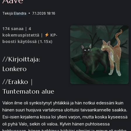
Tekijä
Elandra
7.1.2026 18:16
174 sanaa | 4
kokemuspistettä |
KP-
boosti käytössä (1.15x)
//Kirjoittaja:
Lonkero
//Erakko |
Tuntematon alue
Valon ilme oli synkistynyt yhtäkkiä ja hän notkui edessäni kuin
hänen suuri huojuva vartalonsa ulottuisi taivaankannelle saakka.
Esi-isien kirjailema kissa loi ylleni varjon, mutta koska kyseessä
oli pyhä Valo, sekin oli valoa. Kylvin hänen puhtoisessa
hehkussaan, hänen turkkinsa häikäisi silmiäni ja minun oli pakko