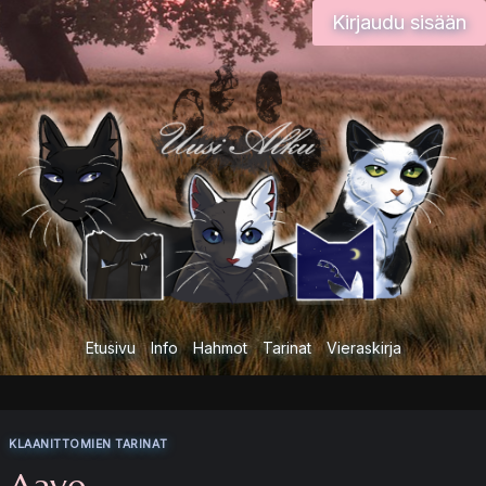
Siirry
Kirjaudu sisään
sisältöön
Etusivu
Info
Hahmot
Tarinat
Vieraskirja
KLAANITTOMIEN TARINAT
Aave