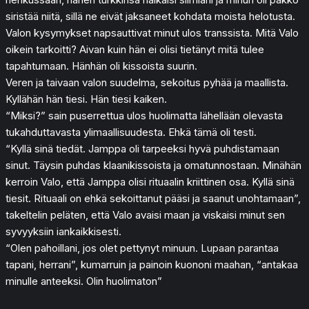
siristää niitä, sillä ne eivät jaksaneet kohdata moista helotusta.
Valon kysymykset napsauttivat minut ulos transsista. Mitä Valo
oikein tarkoitti? Aivan kuin hän ei olisi tietänyt mitä tulee
tapahtumaan. Hänhän oli kissoista suurin.
Veren ja taivaan valon suudelma, sekoitus pyhää ja maallista.
Kyllähän hän tiesi. Hän tiesi kaiken.
“Miksi?” sain puserrettua ulos huolimatta lähellään olevasta
tukahduttavasta ylimaallisuudesta. Ehkä tämä oli testi.
“Kyllä sinä tiedät. Jamppa oli tarpeeksi hyvä puhdistamaan
sinut. Täysin puhdas klaanikissoista ja omatunnostaan. Minähän
kerroin Valo, että Jamppa olisi rituaalin kriittinen osa. Kyllä sinä
tiesit. Rituaali on ehkä sekoittanut pääsi ja saanut unohtamaan”,
takeltelin peläten, että Valo avaisi maan ja viskaisi minut sen
syvyyksiin iankaikkisesti.
“Olen pahoillani, jos olet pettynyt minuun. Lupaan parantaa
tapani, herrani”, kumarruin ja painoin kuononi maahan, “antakaa
minulle anteeksi. Olin huolimaton”