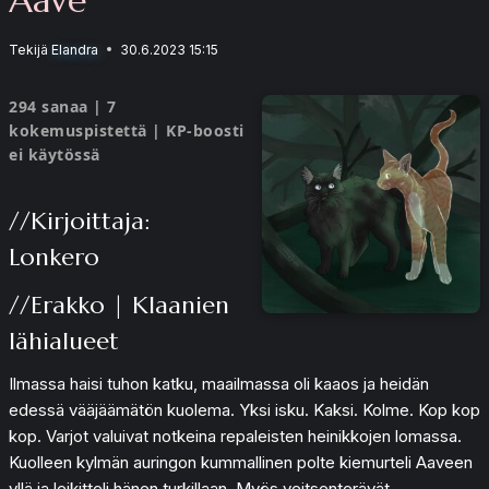
Tekijä
Elandra
30.6.2023 15:15
294 sanaa | 7
kokemuspistettä | KP-boosti
ei käytössä
//Kirjoittaja:
Lonkero
//Erakko | Klaanien
lähialueet
Ilmassa haisi tuhon katku, maailmassa oli kaaos ja heidän
edessä vääjäämätön kuolema. Yksi isku. Kaksi. Kolme. Kop kop
kop. Varjot valuivat notkeina repaleisten heinikkojen lomassa.
Kuolleen kylmän auringon kummallinen polte kiemurteli Aaveen
yllä ja leikitteli hänen turkillaan. Myös veitsenterävät