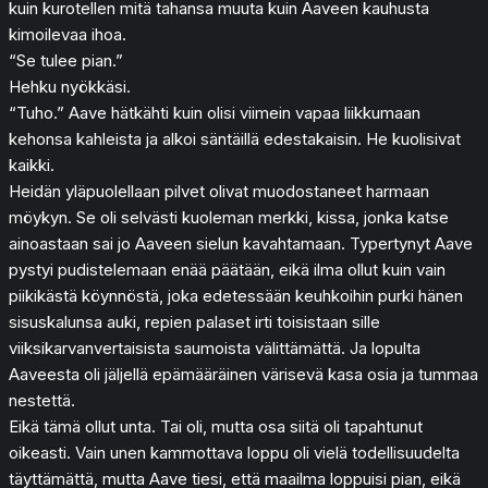
kuin kurotellen mitä tahansa muuta kuin Aaveen kauhusta
kimoilevaa ihoa.
“Se tulee pian.”
Hehku nyökkäsi.
“Tuho.” Aave hätkähti kuin olisi viimein vapaa liikkumaan
kehonsa kahleista ja alkoi säntäillä edestakaisin. He kuolisivat
kaikki.
Heidän yläpuolellaan pilvet olivat muodostaneet harmaan
möykyn. Se oli selvästi kuoleman merkki, kissa, jonka katse
ainoastaan sai jo Aaveen sielun kavahtamaan. Typertynyt Aave
pystyi pudistelemaan enää päätään, eikä ilma ollut kuin vain
piikikästä köynnöstä, joka edetessään keuhkoihin purki hänen
sisuskalunsa auki, repien palaset irti toisistaan sille
viiksikarvanvertaisista saumoista välittämättä. Ja lopulta
Aaveesta oli jäljellä epämääräinen värisevä kasa osia ja tummaa
nestettä.
Eikä tämä ollut unta. Tai oli, mutta osa siitä oli tapahtunut
oikeasti. Vain unen kammottava loppu oli vielä todellisuudelta
täyttämättä, mutta Aave tiesi, että maailma loppuisi pian, eikä