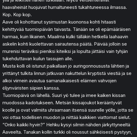
haavaheinät huojuivat humaltuneesti tukahtuneessa ilmassa.
Kop. Kop kop.
Aave oli kohottanut sysimustan kuononsa kohti hitaasti
kehittyvää tuomiopäivän taivasta. Tänään se oli epämääräisen
harmaa, kuin likainen. Maailma kulki tälläkin hetkellä laahaavin
askelin kohti kuolettavan sairautensa päätä. Päivää jolloin se
murenisi teräviksi pieniksi kiteiksi ja lopulta jättäisi vain tyhjän
tukehduttavan kuilun tassujen alle.
Musta kolli oli istunut paikallaan jo auringonnoususta lähtien ja
yrittänyt tulkita linnun jatkuvan nakuttelun kryptistä viestiä ja se
alkoi viimein avautua samanaikaisesti eläimen vahvojen
öljynväristen siipien kanssa.
Tuomiopäivä on lähellä. Suuri yö tulee ja imee kaiken kissan
muodossa kadotukseen. Metsän kissajoukot kerääntyvät
koolle ja ovat valmiita uhraamaan itsensä suurelle yölle, jotta se
voi ottaa todellisen muodon ja niittää kaikkien viattomat sielut.
“Onko kaikki hyvin?” Hehku kysyi silmin nähden järkyttyneeltä
Aaveelta. Tanakan kollin turkki oli noussut sähköisesti pystyyn,