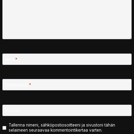
Nimi
*
Sähköposti
*
Sivusto
Tallenna nimeni, sähköpostiosoitteeni ja sivustoni tähän
selaimeen seuraavaa kommentointikertaa varten.