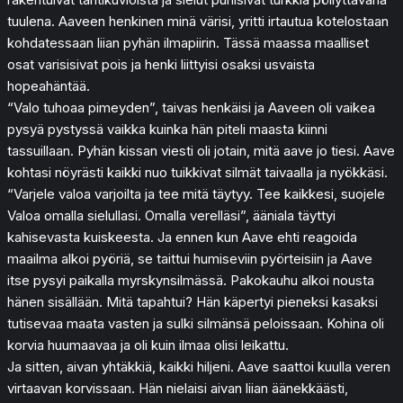
tuulena. Aaveen henkinen minä värisi, yritti irtautua kotelostaan
kohdatessaan liian pyhän ilmapiirin. Tässä maassa maalliset
osat varisisivat pois ja henki liittyisi osaksi usvaista
hopeahäntää.
“Valo tuhoaa pimeyden”, taivas henkäisi ja Aaveen oli vaikea
pysyä pystyssä vaikka kuinka hän piteli maasta kiinni
tassuillaan. Pyhän kissan viesti oli jotain, mitä aave jo tiesi. Aave
kohtasi nöyrästi kaikki nuo tuikkivat silmät taivaalla ja nyökkäsi.
“Varjele valoa varjoilta ja tee mitä täytyy. Tee kaikkesi, suojele
Valoa omalla sielullasi. Omalla verelläsi”, ääniala täyttyi
kahisevasta kuiskeesta. Ja ennen kun Aave ehti reagoida
maailma alkoi pyöriä, se taittui humiseviin pyörteisiin ja Aave
itse pysyi paikalla myrskynsilmässä. Pakokauhu alkoi nousta
hänen sisällään. Mitä tapahtui? Hän käpertyi pieneksi kasaksi
tutisevaa maata vasten ja sulki silmänsä peloissaan. Kohina oli
korvia huumaavaa ja oli kuin ilmaa olisi leikattu.
Ja sitten, aivan yhtäkkiä, kaikki hiljeni. Aave saattoi kuulla veren
virtaavan korvissaan. Hän nielaisi aivan liian äänekkäästi,