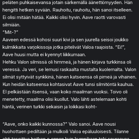
peläten puhkaisevansa jotain särkemällä äänettömyyden. Hän
hengitti hetken syvään. Rauhoitu, rauhoitu, hän sanoi itselleen.
Ei olisi mitään hätää. Kaikki olisi hyvin. Aave raotti varovasti
silmiään.
“Mit-?”
Aaveen edessä kohosi suuri kivi ja sen juurella seisoi joukko
kulmikkaita varjokissoja jotka pitelivät Valoa raajoista. “Ei!”,
Aave huusi mutta ei kyennyt liikkumaan.
Hehku Valon silmissä oli himmeä, ja hänen kirjava turkkinsa oli
veressä. Ja veri, se lemusi raskaalta mustalta kuolemalta. Valon
silmät syttyivät synkkinä, hänen katseensa oli pimeä ja vihainen.
Kun heidän katseensa kohtasivat Aave tunsi silmitöntä kauhua.
EI pelkästään itsensä, vaan koko maailman vuoksi. Toivo oli
menetetty, maailma olisi kuollut. Valo lähti astelemaan kohti
häntä, verinen turkki sekaisin ja loikkasi koht-
“Aave, onko kaikki kunnossa?” Valo sanoi. Aave nousi
huohottaen pediltään ja mulkoili Valoa epäluuloisesti. Tilanne
ehti tasoittua hetken,e ennen kuin kumpikaan teki seuraavaa