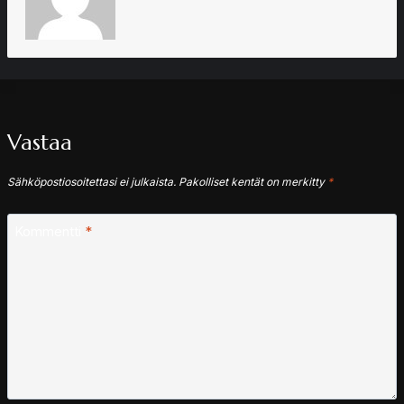
Vastaa
Sähköpostiosoitettasi ei julkaista.
Pakolliset kentät on merkitty
*
Kommentti
*