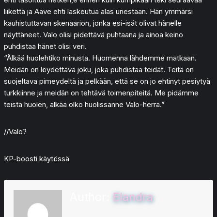
liikettä ja Aave ehti laskeutua alas unestaan. Hän ymmärsi
kauhistuttavan skenaarion, jonka esi-isät olivat hänelle
näyttäneet. Valo olisi pidettävä puhtaana ja ainoa keino
puhdistaa hänet olisi veri.
“Älkää huolehtiko minusta. Huomenna lähdemme matkaan.
Meidän on löydettävä joku, joka puhdistaa teidät. Teitä on
suojeltava pimeydeltä ja pelkään, että se on jo ehtinyt pesiytyä
turkkiinne ja meidän on tehtävä toimenpiteitä. Me pidämme
teistä huolen, älkää olko huolissanne Valo-herra.”
//Valo?
KP-boosti käytössä
Author:
Elandra