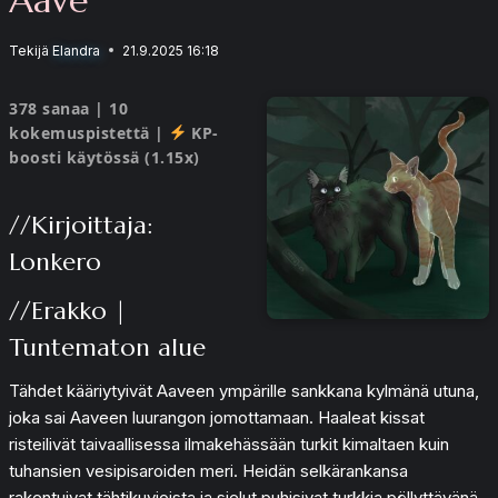
Tekijä
Elandra
21.9.2025 16:18
378 sanaa | 10
kokemuspistettä |
KP-
boosti käytössä (1.15x)
//Kirjoittaja:
Lonkero
//Erakko |
Tuntematon alue
Tähdet kääriytyivät Aaveen ympärille sankkana kylmänä utuna,
joka sai Aaveen luurangon jomottamaan. Haaleat kissat
risteilivät taivaallisessa ilmakehässään turkit kimaltaen kuin
tuhansien vesipisaroiden meri. Heidän selkärankansa
rakentuivat tähtikuvioista ja sielut puhisivat turkkia pöllyttävänä