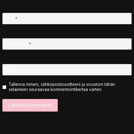
Nimi
*
Sähköposti
*
Sivusto
Tallenna nimeni, sähköpostiosoitteeni ja sivustoni tähän
selaimeen seuraavaa kommentointikertaa varten.