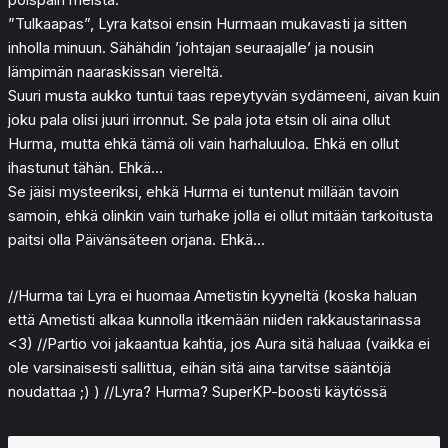
”Tulkaapas”, Lyra katsoi ensin Hurmaan mukavasti ja sitten
inholla minuun. Sähähdin ’johtajan seuraajalle’ ja nousin
lämpimän naaraskissan viereltä.
Suuri musta aukko tuntui taas repeytyvän sydämeeni, aivan kuin
joku pala olisi juuri irronnut. Se pala jota etsin oli aina ollut
Hurma, mutta ehkä tämä oli vain harhaluuloa. Ehkä en ollut
ihastunut tähän. Ehkä…
Se jäisi mysteeriksi, ehkä Hurma ei tuntenut millään tavoin
samoin, ehkä olinkin vain turhake jolla ei ollut mitään tarkoitusta
paitsi olla Päivänsäteen orjana. Ehkä…
//Hurma tai Lyra ei huomaa Ametistin kyyneltä (koska haluan
että Ametisti alkaa kunnolla itkemään niiden rakkaustarinassa
<3) //Partio voi jakaantua kahtia, jos Aura sitä haluaa (vaikka ei
ole varsinaisesti sallittua, eihän sitä aina tarvitse sääntöjä
noudattaa ;) ) //Lyra? Hurma? SuperKP-boosti käytössä