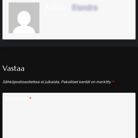
Author:
Elandra
Vastaa
Sähköpostiosoitettasi ei julkaista.
Pakolliset kentät on merkitty
*
Kommentti
*