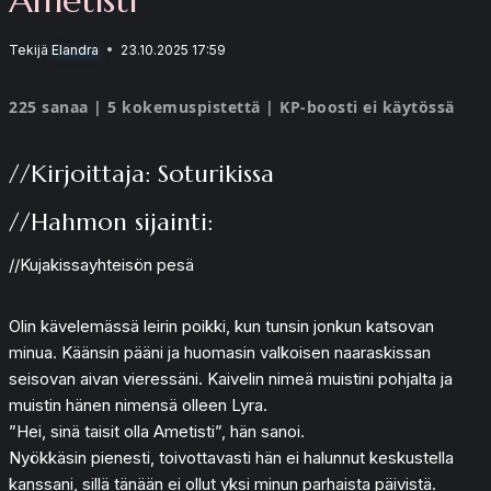
Tekijä
Elandra
23.10.2025 17:59
225 sanaa | 5 kokemuspistettä | KP-boosti ei käytössä
//Kirjoittaja: Soturikissa
//Hahmon sijainti:
//Kujakissayhteisön pesä
Olin kävelemässä leirin poikki, kun tunsin jonkun katsovan
minua. Käänsin pääni ja huomasin valkoisen naaraskissan
seisovan aivan vieressäni. Kaivelin nimeä muistini pohjalta ja
muistin hänen nimensä olleen Lyra.
”Hei, sinä taisit olla Ametisti”, hän sanoi.
Nyökkäsin pienesti, toivottavasti hän ei halunnut keskustella
kanssani, sillä tänään ei ollut yksi minun parhaista päivistä.