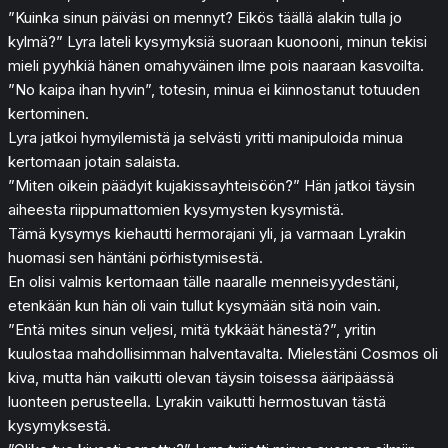
”Kuinka sinun päiväsi on mennyt? Eikös täällä alakin tulla jo
kylmä?” Lyra lateli kysymyksiä suoraan kuonooni, minun tekisi
mieli pyyhkiä hänen omahyväinen ilme pois naaraan kasvoilta.
”No kaipa ihan hyvin”, totesin, minua ei kiinnostanut totuuden
kertominen.
Lyra jatkoi hymyilemistä ja selvästi yritti manipuloida minua
kertomaan jotain salaista.
”Miten oikein päädyit kujakissayhteisöön?” Hän jatkoi täysin
aiheesta riippumattomien kysymysten kysymistä.
Tämä kysymys kiehautti hermorajani yli, ja varmaan Lyrakin
huomasi sen häntäni pörhistymisestä.
En olisi valmis kertomaan tälle naaralle menneisyydestäni,
etenkään kun hän oli vain tullut kysymään sitä noin vain.
”Entä mites sinun veljesi, mitä tykkäät hänestä?”, yritin
kuulostaa mahdollisimman halventavalta. Mielestäni Cosmos oli
kiva, mutta hän vaikutti olevan täysin toisessa ääripäässä
luonteen perusteella. Lyrakin vaikutti hermostuvan tästä
kysymyksestä.