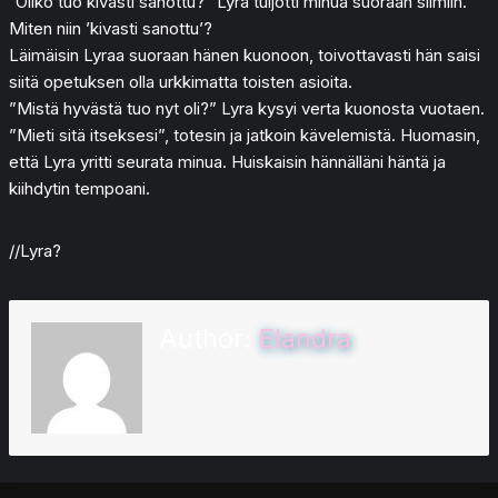
”Oliko tuo kivasti sanottu?” Lyra tuijotti minua suoraan silmiin.
Miten niin ’kivasti sanottu’?
Läimäisin Lyraa suoraan hänen kuonoon, toivottavasti hän saisi
siitä opetuksen olla urkkimatta toisten asioita.
”Mistä hyvästä tuo nyt oli?” Lyra kysyi verta kuonosta vuotaen.
”Mieti sitä itseksesi”, totesin ja jatkoin kävelemistä. Huomasin,
että Lyra yritti seurata minua. Huiskaisin hännälläni häntä ja
kiihdytin tempoani.
//Lyra?
Author:
Elandra