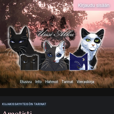
Siirry
Kirjaudu sisään
sisältöön
Etusivu
Info
Hahmot
Tarinat
Vieraskirja
KUJAKISSAYHTEISÖN TARINAT
Ametisti