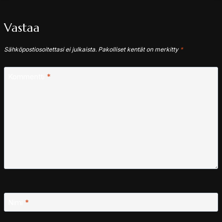
Vastaa
Sähköpostiosoitettasi ei julkaista.
Pakolliset kentät on merkitty
*
Kommentti
*
Nimi
*