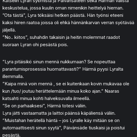
Katselin Lyran syömistä ja Päivänsäteen sekä Härmän välistä
keskustelua, jossa kuulin oman nimenikin heittelyä hieman.
”Ota tästä”, Lyra töksäisi hetken päästä. Hän työnsi eteeni
kaksi hiiren raatoa joissa oli ehkä hännänkarvan verran syötävää
jäljellä.
”No.. kiitos”, suhahdin takaisin ja heitin molemmat raadot
suoraan Lyran ohi pesästä pois.
”Lyra pitäisikö sinun mennä nukkumaan? Se nopeuttaa
parantumisprosessia huomattavasti?” Härmä pyysi Lyralta
illemmalla.
”Kaipa minä voin mennä , se ei kuitenkaan kovin mukavaa ole
kun /tuo/ joutuu herättelemään minua koko ajan.” Naaras
katsahti minua kohti halveksuvalla ilmeellä.
”Se on parhaaksesi”, Härmä totesi väliin.
Lyra jätti vastaamatta ja laittoi päänsä käpäliensä väliin.
”Muistahan herätellä häntä – jos Lyralle käy mitään se on
automaattisesti sinun syytä”, Päivänsäde tiuskaisi ja poistui
pesästä.