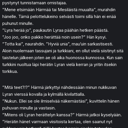
pystynyt tunnistamaan omistajaa.
”Mene etsimään Härmää tai Mesiläistä muualta”, murahdin
hänelle. Tämä pelottelukeino selvästi toimi sillä hän ei enää
puhunut minulle.
”Lyra herää jo”, paukautin Lyraa päähän hetken päästä.
”Joo joo, onko pakko herättää noin usein?” Hän kysyi.
”Totta kai”, naurahdin. ”Hyviä unia”, mau’uin sarkastisesti.
Aloin nuolemaan tassujani ja turkkiani, en ollut vielä siistinyt sitä
taistelun jälkeen joten ae oli aika huonossa kunnossa. Kun sain
turkkini nuoltua läpi herätin Lyran vielä kerran ja yritin itsekin
torkkua.
”Mitä teet?!?” Härmä järkyttyi nähdessään minun nukkuvan
Lyran vierssä kovalla ja kylmällä kivilattialla.
”Nukun. Ellei se ole ilmiselvää näkemästäsi”, kuvittelin hänen
puhuvan minulle ja vastasin.
”Mitens oli Lyran herättelyn kanssa?” Härmä jatkoi kyselyään.
”Herätin hänet varmaan viisitoista kertaa, olen saanut nyt