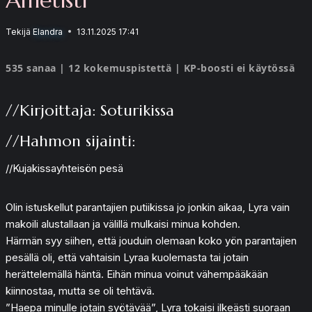
Tekijä
Elandra
13.11.2025 17:41
535 sanaa | 12 kokemuspistettä | KP-boosti ei käytössä
//Kirjoittaja: Soturikissa
//Hahmon sijainti:
//Kujakissayhteisön pesä
Olin istuskellut parantajien putiikissa jo jonkin aikaa, Lyra vain
makoili alustallaan ja välillä mulkaisi minua kohden.
Härmän syy siihen, että jouduin olemaan koko yön parantajien
pesällä oli, että vahtaisin Lyraa kuolemasta tai jotain
herättelemällä häntä. Eihän minua voinut vähempääkään
kiinnostaa, mutta se oli tehtävä.
”Haepa minulle jotain syötävää”, Lyra tokaisi ilkeästi suoraan