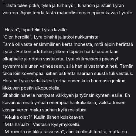
”Tästä tulee pitkä, tylsä ja turha yö”, tuhahdin ja istuin Lyran
viereen. Aijoin tehdä tästä mahdollisimman epämukavaa Lyralle.
”Herää”, taputtelin Lyraa lavalle.
”Olen hereillä”, Lyra pihahti ja jatkoi nukkumista.
Tämä oli vasta ensimmäinen kerta monesta, mitä aijoin herättää
Lyran. Hetken odottelun jälkeen taputin häntä uudestaan
olkapäälle ja odotin vastausta. Lyra oli ilmeisesti päässyt
syvemmälle unen vaiheeseen, sillä hän ei vastannut heti. Tämän
takia löin kovempaa, siihen asti että naaraan suusta tuli vastaus.
Herätin Lyran vielä kaksi kertaa ennen kuin huomasin jonkun
liikkuvan pesän ulkopuolella.
Sihahdin hänelle hampaat välkkyen ja työnsin kynteni esille. En
kaivannut enää yhtään enempää hankaluuksia, vaikka toisen
kissan veren maku suuhun kyllä maistuisi.
”K-kuka olet?” Kuulin äänen kuiskaavan.
”Mitä haluat?” Vastasin kysymyksellä.
”M-minulla on tikku tassussa”, ääni kuullosti tutulta, mutta en