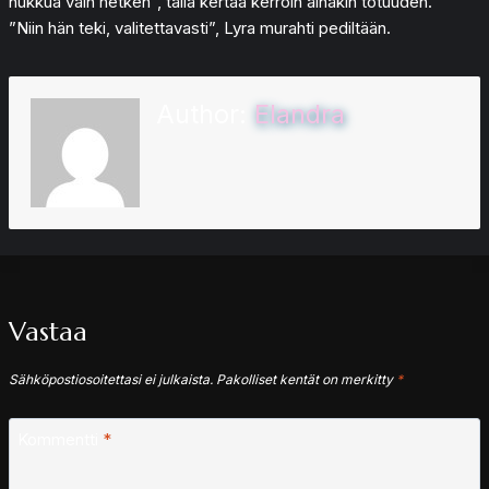
nukkua vain hetken”, tällä kertaa kerroin ainakin totuuden.
”Niin hän teki, valitettavasti”, Lyra murahti pediltään.
Author:
Elandra
Vastaa
Sähköpostiosoitettasi ei julkaista.
Pakolliset kentät on merkitty
*
Kommentti
*