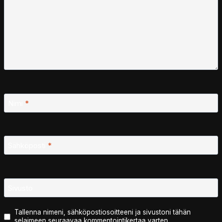
Nimi
*
Sähköposti
*
Sivusto
Tallenna nimeni, sähköpostiosoitteeni ja sivustoni tähän
selaimeen seuraavaa kommentointikertaa varten.