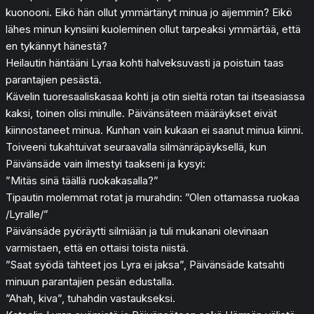
kuonooni. Eikö hän ollut ymmärtänyt minua jo aijemmin? Eikö
lähes minun kynsiini kuoleminen ollut tarpeaksi ymmärtää, että
en tykännyt hänestä?
Heilautin häntääni Lyraa kohti halveksuvasti ja poistuin taas
parantajien pesästä.
Kävelin tuoresaaliskasaa kohti ja otin sieltä rotan tai itseasiassa
kaksi, toinen olisi minulle. Päivänsäteen määräykset eivät
kiinnostaneet minua. Kunhan vain kukaan ei saanut minua kiinni.
Toiveeni tukahtuivat seuraavalla silmänräpäyksellä, kun
Päivänsäde vain ilmestyi taakseni ja kysyi:
”Mitäs sinä täällä ruokakasalla?”
Tipautin molemmat rotat ja murahdin: ”Olen ottamassa ruokaa
/Lyralle/”
Päivänsäde pyöräytti silmiään ja tuli mukanani olevinaan
varmistaen, että en ottaisi toista niistä.
”Saat syödä tähteet jos Lyra ei jaksa”, Päivänsäde katsahti
minuun parantajien pesän edustalla.
”Ahah, kiva”, tuhahdin vastaukseksi.