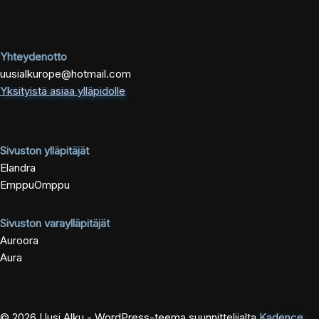
Yhteydenotto
uusialkurope@hotmail.com
Yksityistä asiaa ylläpidolle
Sivuston ylläpitäjät
Elandra
EmppuOmppu
Sivuston varaylläpitäjät
Auroora
Aura
© 2026 Uusi Alku - WordPress-teema suunnittelijalta
Kadence