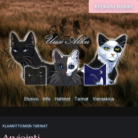
Siirry
Kirjaudu sisään
sisältöön
Etusivu
Info
Hahmot
Tarinat
Vieraskirja
KLAANITTOMIEN TARINAT
Arviointi