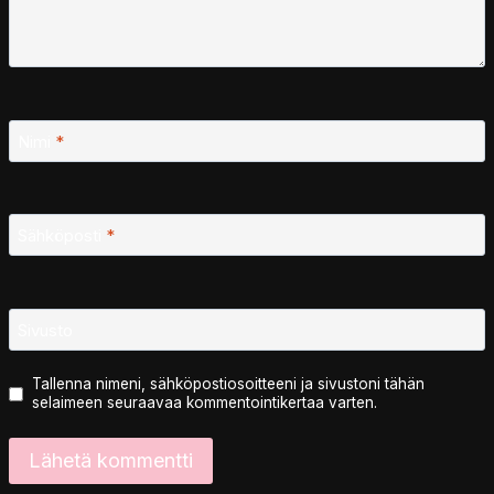
Nimi
*
Sähköposti
*
Sivusto
Tallenna nimeni, sähköpostiosoitteeni ja sivustoni tähän
selaimeen seuraavaa kommentointikertaa varten.