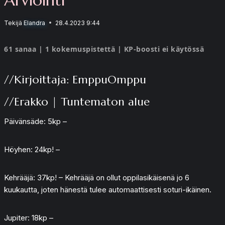
Tekijä
Elandra
28.4.2023 9:44
61 sanaa | 1 kokemuspistettä | KP-boosti ei käytössä
//Kirjoittaja: EmppuOmppu
//Erakko | Tuntematon alue
Päivänsäde: 5kp –
Höyhen: 24kp! –
Kehrääjä: 37kp! – Kehrääjä on ollut oppilasikäisenä jo 6
kuukautta, joten hänestä tulee automaattisesti soturi-ikäinen.
Jupiter: 18kp –