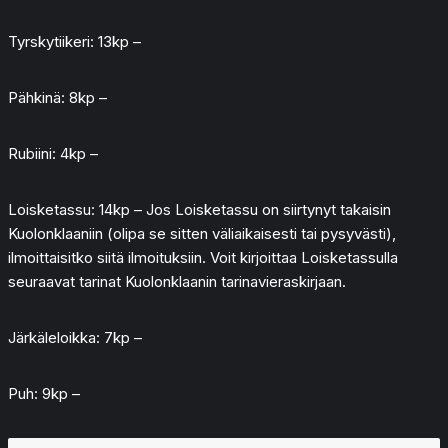
Tyrskytiikeri: 13kp –
Pähkinä: 8kp –
Rubiini: 4kp –
Loisketassu: 14kp – Jos Loisketassu on siirtynyt takaisin
Kuolonklaaniin (olipa se sitten väliaikaisesti tai pysyvästi),
ilmoittaisitko siitä ilmoituksiin. Voit kirjoittaa Loisketassulla
seuraavat tarinat Kuolonklaanin tarinavieraskirjaan.
Järkäleloikka: 7kp –
Puh: 9kp –