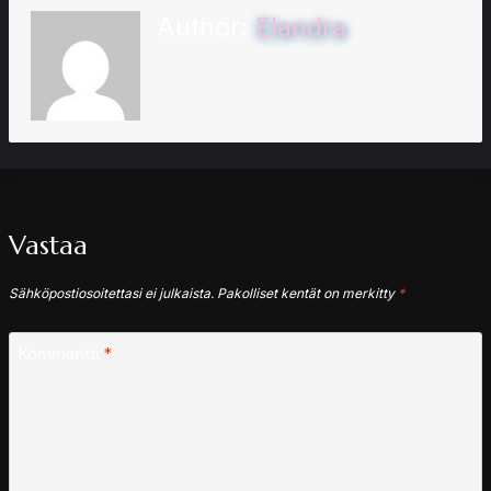
Author:
Elandra
Vastaa
Sähköpostiosoitettasi ei julkaista.
Pakolliset kentät on merkitty
*
Kommentti
*