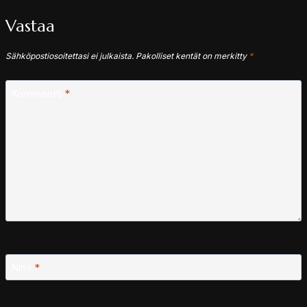
Vastaa
Sähköpostiosoitettasi ei julkaista.
Pakolliset kentät on merkitty
*
Kommentti
*
Nimi
*