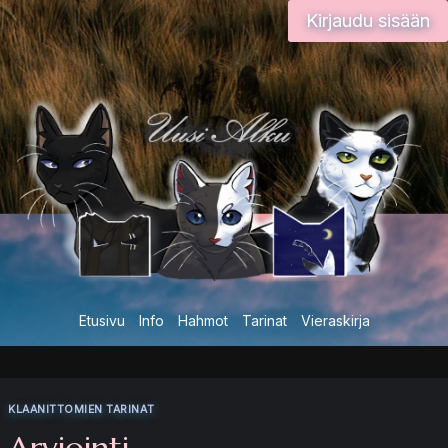
Siirry
Kirjaudu sisään
sisältöön
Etusivu
Info
Hahmot
Tarinat
Vieraskirja
KLAANITTOMIEN TARINAT
Arviointi