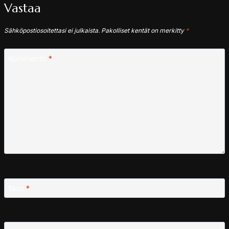
Vastaa
Sähköpostiosoitettasi ei julkaista.
Pakolliset kentät on merkitty
*
Kommentti
*
Nimi
*