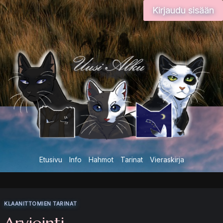
Siirry
Kirjaudu sisään
sisältöön
Etusivu
Info
Hahmot
Tarinat
Vieraskirja
KLAANITTOMIEN TARINAT
Arviointi