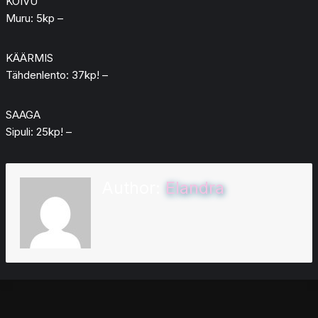
KOIVU
Muru: 5kp –
KÄÄRMIS
Tähdenlento: 37kp! –
SAAGA
Sipuli: 25kp! –
Author:
Elandra