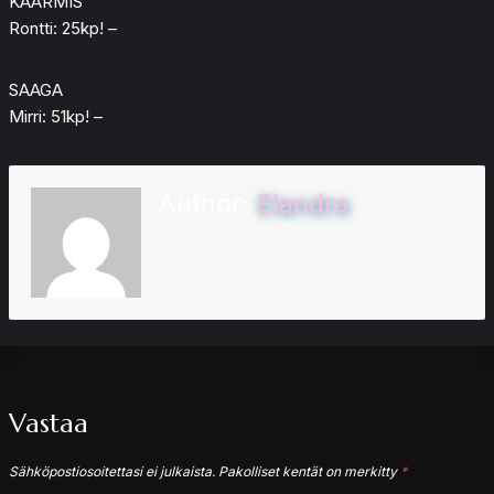
KÄÄRMIS
Rontti: 25kp! –
SAAGA
Mirri: 51kp! –
Author:
Elandra
Vastaa
Sähköpostiosoitettasi ei julkaista.
Pakolliset kentät on merkitty
*