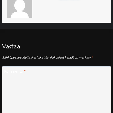
Vastaa
Sähköpostiosoitettasi ei julkaista.
Pakolliset kentät on merkitty
*
Kommentti
*