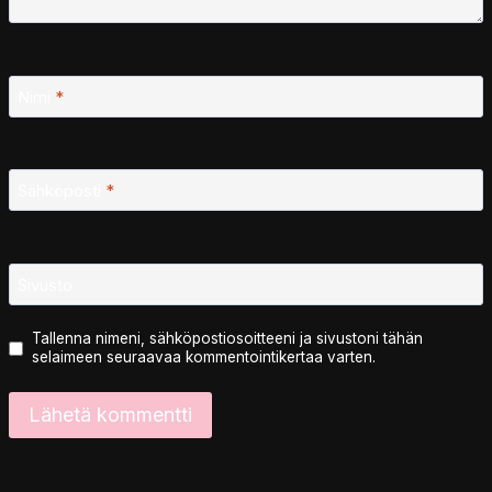
Nimi
*
Sähköposti
*
Sivusto
Tallenna nimeni, sähköpostiosoitteeni ja sivustoni tähän
selaimeen seuraavaa kommentointikertaa varten.