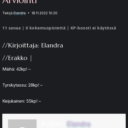
Tekijä
Elandra
18.11.2022 10:20
11 sanaa | 0 kokemuspistettä | KP-boosti ei käytössä
//Kirjoittaja: Elandra
//Erakko |
Mäihä: 42kp! –
Tyrskytassu: 28kp! –
Keijukainen: 55kp! –
Author:
Elandra