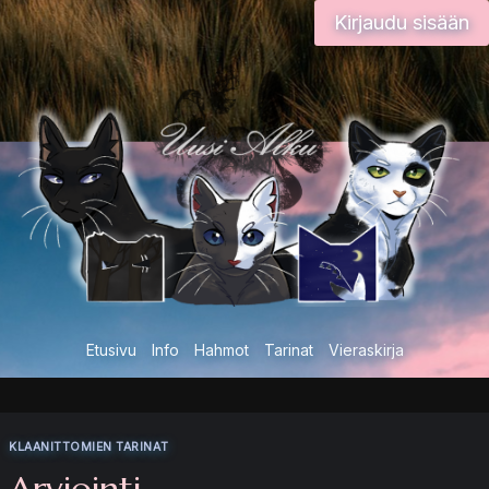
Siirry
Kirjaudu sisään
sisältöön
Etusivu
Info
Hahmot
Tarinat
Vieraskirja
KLAANITTOMIEN TARINAT
Arviointi