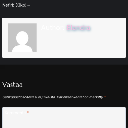
Nefiri: 33kp! –
Author:
Elandra
Vastaa
Sähköpostiosoitettasi ei julkaista.
Pakolliset kentät on merkitty
*
Kommentti
*