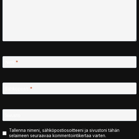
Nimi
*
Sähköposti
*
Sivusto
Tallenna nimeni, sähköpostiosoitteeni ja sivustoni tähän
selaimeen seuraavaa kommentointikertaa varten.