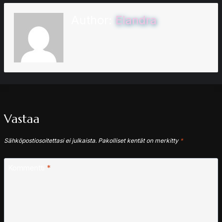
Author:
Elandra
Vastaa
Sähköpostiosoitettasi ei julkaista.
Pakolliset kentät on merkitty
*
Kommentti
*