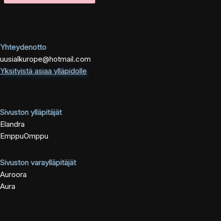
Yhteydenotto
uusialkurope@hotmail.com
Yksityistä asiaa ylläpidolle
Sivuston ylläpitäjät
Elandra
EmppuOmppu
Sivuston varaylläpitäjät
Auroora
Aura