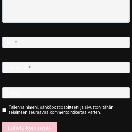
Nimi
*
Sähköposti
*
Sivusto
Tallenna nimeni, sähköpostiosoitteeni ja sivustoni tähän
selaimeen seuraavaa kommentointikertaa varten.