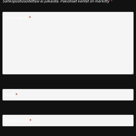
Sähköpostiosoitettasi ei julkaista.
Pakolliset kentät on merkitty
*
Kommentti
*
Nimi
*
Sähköposti
*