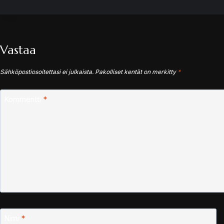
Vastaa
Sähköpostiosoitettasi ei julkaista.
Pakolliset kentät on merkitty
*
Kommentti
*
Nimi
*