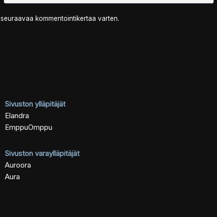
n seuraavaa kommentointikertaa varten.
Sivuston ylläpitäjät
Elandra
EmppuOmppu
Sivuston varaylläpitäjät
Auroora
Aura