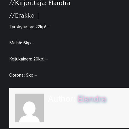
//Kirjoittaja: Elandra
//Erakko |
Tyrskytassy: 22kp! –
Mäihä: 6kp –
Keijukainen: 20kp! –
Corona: 9kp –
Author:
Elandra