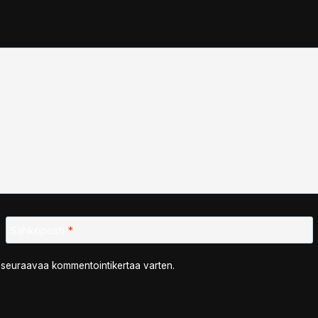
Sähköposti
*
n seuraavaa kommentointikertaa varten.