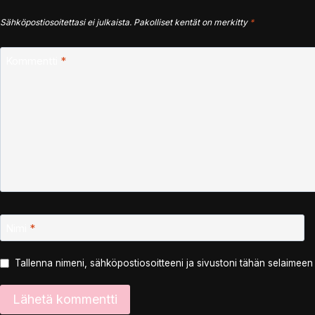
Sähköpostiosoitettasi ei julkaista.
Pakolliset kentät on merkitty
*
Kommentti
*
Nimi
*
Tallenna nimeni, sähköpostiosoitteeni ja sivustoni tähän selaimee