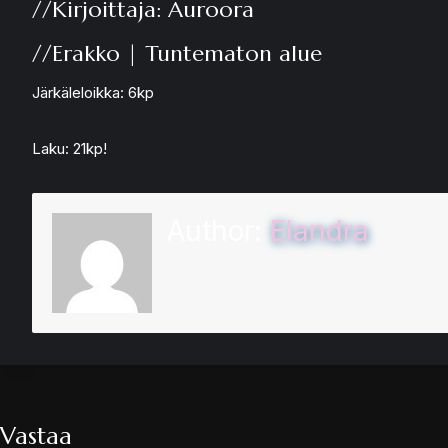
//Kirjoittaja: Auroora
//Erakko | Tuntematon alue
Järkäleloikka: 6kp
Laku: 21kp!
Author:
Elandra
Vastaa