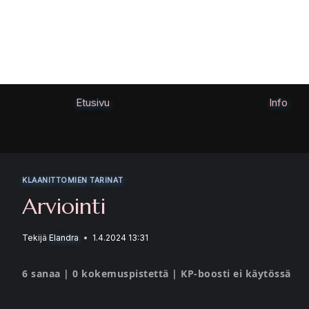
Siirry
sisältöön
Etusivu
Info
KLAANITTOMIEN TARINAT
Arviointi
Tekijä
Elandra
1.4.2024 13:31
6 sanaa | 0 kokemuspistettä | KP-boosti ei käytössä