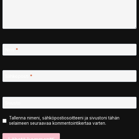
Nimi
*
Sähköposti
*
Sivusto
Tallenna nimeni, sähköpostiosoitteeni ja sivustoni tähän
selaimeen seuraavaa kommentointikertaa varten.