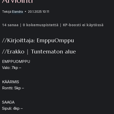
Tekijä
Elandra
20.1.2025 10:11
14 sanaa | 0 kokemuspistettä | KP-boosti ei käytössä
//Kirjoittaja: EmppuOmppu
//Erakko | Tuntematon alue
EMPPUOMPPU
Valo: 7kp –
KÄÄRMIS
Rontti: 5kp –
SAAGA
Sipuli: 4kp –