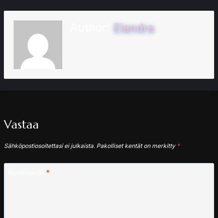
Author:
Elandra
Vastaa
Sähköpostiosoitettasi ei julkaista.
Pakolliset kentät on merkitty
*
Kommentti
*